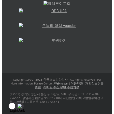
Copyright 1990 -
2026 한국오늘의양식사 | All Rights Reserved | For
More Information, Please Contact
Webmaster
|
이용약관
|
개인정보취급
방침
|
이메일 주소 무단 수집거부
(13509) 경기도 성남시 분당구 야탑로 368 | 구독문의 TEL 031)780-
9565~7 | 상담시간 (월~금:9:00~17:00) | 사단법인 기독교할렐루야선교
원 | 고영하 | 고유번호 120-82-01541