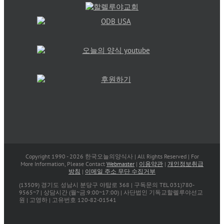
Copyright 1990 -
2026 한국오늘의양식사 | All Rights Reserved | For
More Information, Please Contact
Webmaster
|
이용약관
|
개인정보취급
방침
|
이메일 주소 무단 수집거부
(13509) 경기도 성남시 분당구 야탑로 368 | 구독문의 TEL 031)780-
9565~7 | 상담시간 (월~금:9:00~17:00) | 사단법인 기독교할렐루야선교
원 | 고영하 | 고유번호 120-82-01541