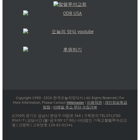
Copyright 1990 -
2026 한국오늘의양식사 | All Rights Reserved | For
More Information, Please Contact
Webmaster
|
이용약관
|
개인정보취급
방침
|
이메일 주소 무단 수집거부
(13509) 경기도 성남시 분당구 야탑로 368 | 구독문의 TEL 031)780-
9565~7 | 상담시간 (월~금:9:00~17:00) | 사단법인 기독교할렐루야선교
원 | 고영하 | 고유번호 120-82-01541