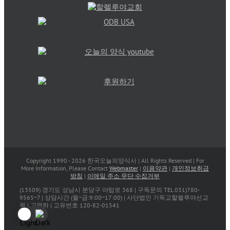
Copyright 1990 -
2026 한국오늘의양식사 | All Rights Reserved | For
More Information, Please Contact
Webmaster
|
이용약관
|
개인정보취급
방침
|
이메일 주소 무단 수집거부
(13509) 경기도 성남시 분당구 야탑로 368 | 구독문의 TEL 031)780-
9565~7 | 상담시간 (월~금:9:00~17:00) | 사단법인 기독교할렐루야선교
원 | 고영하 | 고유번호 120-82-01541