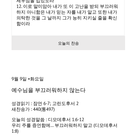
세우심을 입었노라
12. 이로 말미암아 내가 또 이 고난을 받되 부끄러워
하지 아니함은 내가 믿는 자를 내가 알고 또한 내가
의탁한 것을 그 날까지 그가 능히 지키실 줄을 확신
함이라
오늘의 찬송
9월 9일 •화요일
예수님을 부끄러워하지 않는다
성경읽기 : 잠언 6-7; 고린도후서 2
새찬송가 : 440(통497)
오늘의 성경말씀 : 디모데후서 1:6-12
우리 주를 증언함에… 부끄러워하지 말고 (디모데후서
1:8)