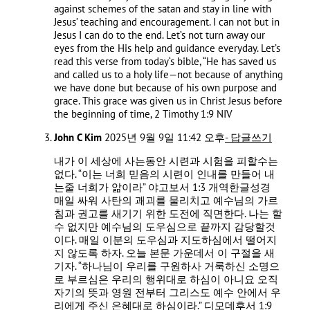
against schemes of the satan and stay in line with
Jesus’ teaching and encouragement. I can not but in
Jesus I can do to the end. Let’s not turn away our
eyes from the His help and guidance everyday. Let’s
read this verse from today‘s bible, “He has saved us
and called us to a holy life—not because of anything
we have done but because of his own purpose and
grace. This grace was given us in Christ Jesus before
the beginning of time, 2 Timothy 1:9 NIV
John C Kim
2025년 9월 9일 11:42 오후
- 답글쓰기
내가 이 세상에 사는동안 시련과 시험을 피할수는
없다. “이는 너희 믿음의 시련이 인내를 만들어 내
는줄 너희가 앎이라” 야고보서‬ ‭1‬:‭3‬ ‭개역한글성경
매일 싸워 사탄의 괘괴를 물리치고 예수님의 가르
침과 권고를 새기기 위한 도전에 직면한다. 나는 할
수 없지만 예수님의 도우심으로 끝까지 감당할것
이다. 매일 이분의 도우심과 지도하심에서 떨어지
지 않도록 하자. 오늘 본문 가운데서 이 구절을 새
기자. “하나님이 우리를 구원하사 거룩하신 소명으
로 부르심은 우리의 행위대로 하심이 아니요 오직
자기의 뜻과 영원 전부터 그리스도 예수 안에서 우
리에게 주신 은혜대로 하심이라.” 디모데후서 1:9