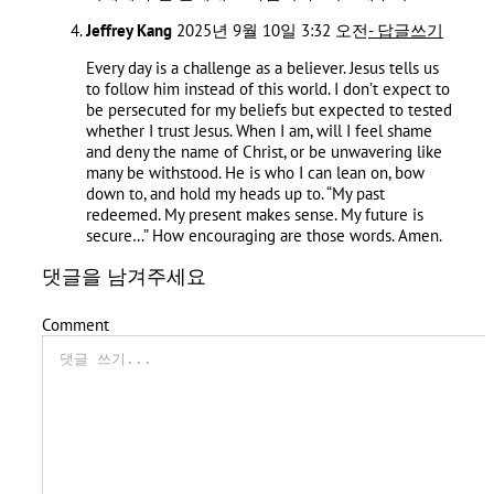
Jeffrey Kang
2025년 9월 10일 3:32 오전
- 답글쓰기
Every day is a challenge as a believer. Jesus tells us
to follow him instead of this world. I don’t expect to
be persecuted for my beliefs but expected to tested
whether I trust Jesus. When I am, will I feel shame
and deny the name of Christ, or be unwavering like
many be withstood. He is who I can lean on, bow
down to, and hold my heads up to. “My past
redeemed. My present makes sense. My future is
secure…” How encouraging are those words. Amen.
댓글을 남겨주세요
Comment