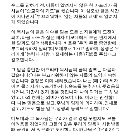
순교를 당하기 전, 이름이 알려지지 않은 한 아프리카 목
사님이 “순교자의 기도”를 썼습니다. 이 심오한 글은 시간
이 지나면서 “부끄러워하지 않는 자들의 교제”로 알려지
게 되었습니다.
이 목사님의 글은 예수를 믿는 모든 신자들에게 도전이
되며, 바울 사도가 젊은 제자 디모데에게 보낸 편지에서
한 말과도 일맥상통합니다. 바울은 “우리 주를 증언함에…
부끄러워하지 말라”(디모데후서 1:8)고 말하며, 성령은 우
리에게 “능력과 사랑과 절제하는 마음”(7절)을 주셨다고
강조합니다.
그 믿음 충만한 아프리카 목사님의 글의 일부는 다음과
같습니다: “나는 부끄러워하지 않는 자들의 모임에 속해
있습니다. 결정은 이미 내려졌습니다. 나는 (예수)의 제자
이며 물러서거나, 포기하거나, 속도를 늦추거나, 뒷걸음질
치거나, 가만히 있지 않을 것입니다. 나의 과거는 구속 받
았고, 나의 현재는 의미가 있으며, 나의 미래는 안전합니
다. 나는 믿음으로 살고, 주님의 임재에 의지하며, 인내로
걷고, 기도로 힘을 얻고, 성령의 능력으로 일합니다.”
디모데와 그 목사님은 우리가 결코 경험 못할지도 모를
어려움을 겪었지만, 그들의 말은 우리의 믿음이 시험받을
때 굳건히 서 있으라고 도전합니다. 하나님은 “(우리가) 그