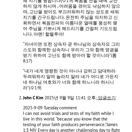
해 지기를 원합니다(수1:9) 복음을 전할 때에 교만
하지 않게 하시며 , 어려움을 겪어도 낙심하지 않으
며, 고난을 받아도 부끄러워하지 않는 성도로 세워
지기를 간구드립니다. 온전히 주님을 의지하고 신
뢰하면서 복음전파의 아름다운 열매를 풍성히 맺
어 주님을 기쁘시게 해드리기를 간절히 기도드립
니다. 아멘! 할렐루야!
“자녀이면 또한 상속자 곧 하나님의 상속자요 그리
스도와 함께한 상속자니 우리가 그와 함께 영광을
받기 위하여 고난도 함께 받아야 할 것이니라”(롬
8:17)
“내가 네게 명령한 것이 아니냐 강하고 담대하라
두려워하지 말며 놀라지 말라 네가 어디로 가든지
네 하나님 여호와가 너와 함께 하느니라 하시니
라”(수1:9)
John C Kim
2025년 9월 9일 11:41 오후
- 답글쓰기
2025-9-09 Tuesday comment
I can not avoid trials and tests of my faith while I
live in this world. “because you know that the
testing of your faith produces perseverance.”James‬
‭1‬:‭3‬ ‭NIV‬‬ Every day is another challenging day to fight