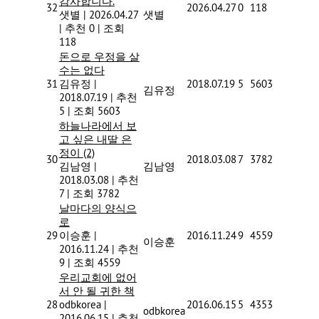
감사합니다.
32
2026.04.27
0
118
샛별
|
2026.04.27
샛별
|
추천 0
|
조회
118
돈으로 우정을 살
수는 없다
31
김유정
|
2018.07.19
5
5603
김유정
2018.07.19
|
추천
5
|
조회 5603
하늘나라에서 보
고 싶은 내딸 은
정이
(2)
30
2018.03.08
7
3782
김남영
|
김남영
2018.03.08
|
추천
7
|
조회 3782
날마다의 양식으
로
29
이승훈
|
2016.11.24
9
4559
이승훈
2016.11.24
|
추천
9
|
조회 4559
우리교회에 없어
서 안 될 귀한 책
28
odbkorea
|
2016.06.15
5
4353
odbkorea
2016.06.15
|
추천