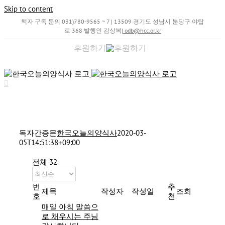
Skip to content
책자 구독 문의 031)780-9565 ~ 7 | 13509 경기도 성남시 분당구 야탑
로 368 발행인 김상복
|
odb@hcc.or.kr
후원하기
독자간증문
한국오늘의양식사
2020-03-
05T14:51:38+09:00
전체 32
번
추
제목
작성자
작성일
조회
호
천
매일 아침 말씀으
로 채우시는 주님