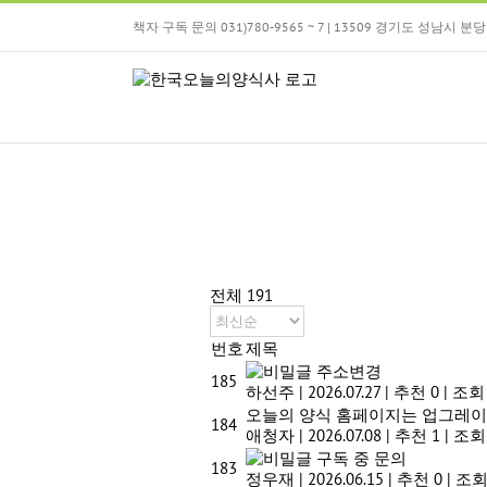
Skip
책자 구독 문의 031)780-9565 ~ 7 | 13509 경기도 성남시
to
content
전체 191
번호
제목
주소변경
185
하선주
|
2026.07.27
|
추천 0
|
조회 
오늘의 양식 홈페이지는 업그레이
184
애청자
|
2026.07.08
|
추천 1
|
조회 
구독 중 문의
183
정우재
|
2026.06.15
|
추천 0
|
조회