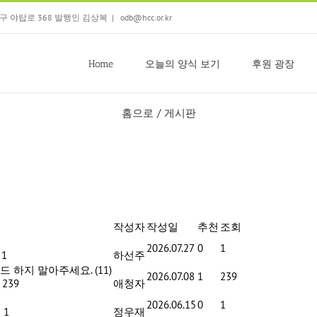
 분당구 야탑로 368 발행인 김상복
|
odb@hcc.or.kr
Home
오늘의 양식 보기
후원 광장
홈으로
/
게시판
작성자
작성일
추천
조회
2026.07.27
0
1
1
하선주
드 하지 말아주세요.
(11)
2026.07.08
1
239
239
애청자
2026.06.15
0
1
 1
정우재