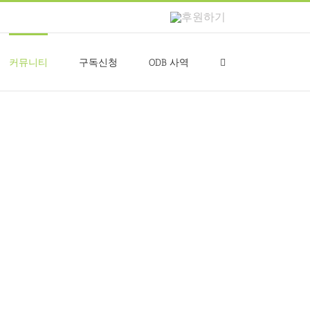
후
원
하
기
커뮤니티
구독신청
ODB 사역