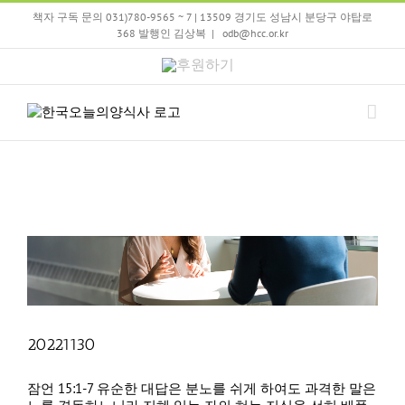
Skip
책자 구독 문의 031)780-9565 ~ 7 | 13509 경기도 성남시 분당구 야탑로
to
368 발행인 김상복
|
odb@hcc.or.kr
content
후
원
하
기
20221130
잠언 15:1-7 유순한 대답은 분노를 쉬게 하여도 과격한 말은