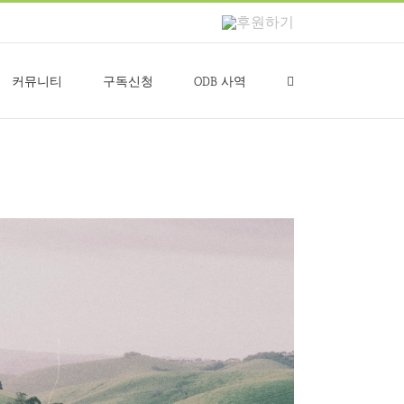
후
원
하
기
커뮤니티
구독신청
ODB 사역