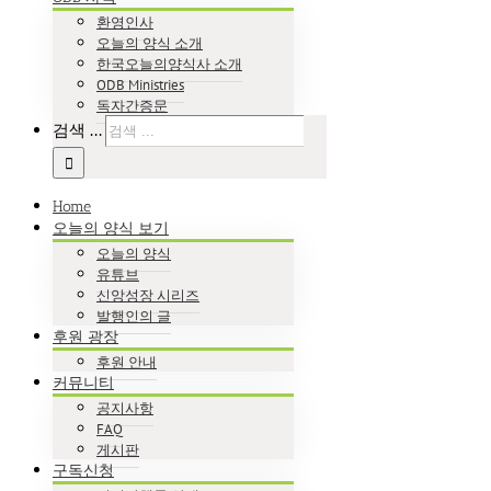
환영인사
오늘의 양식 소개
한국오늘의양식사 소개
ODB Ministries
독자간증문
검색 ...
Home
오늘의 양식 보기
오늘의 양식
유튜브
신앙성장 시리즈
발행인의 글
후원 광장
후원 안내
커뮤니티
공지사항
FAQ
게시판
구독신청