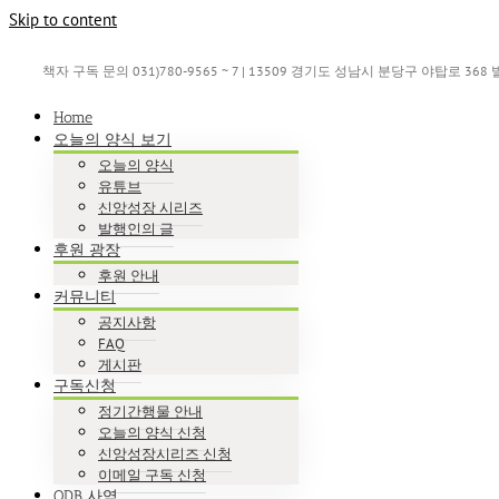
Skip to content
책자 구독 문의 031)780-9565 ~ 7 | 13509 경기도 성남시 분당구 야탑로 36
Home
오늘의 양식 보기
오늘의 양식
유튜브
신앙성장 시리즈
발행인의 글
후원 광장
후원 안내
커뮤니티
공지사항
FAQ
게시판
구독신청
정기간행물 안내
오늘의 양식 신청
신앙성장시리즈 신청
이메일 구독 신청
ODB 사역