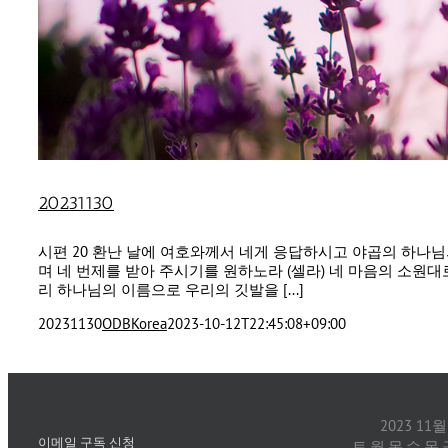
20231130
시편 20 환난 날에 여호와께서 네게 응답하시고 야곱의 하나
며 네 번제를 받아 주시기를 원하노라 (셀라) 네 마음의 소원
리 하나님의 이름으로 우리의 깃발을 [...]
20231130
ODBKorea
2023-10-12T22:45:08+09:00
2023 11월
이메일 구독 신청
토
월
목
수
목