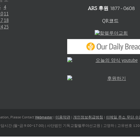
3
4
ARS 후원
1877-0608
10
11
17
18
QR코드
24
25
tion, Please Contact
Webmaster
|
이용약관
|
개인정보취급방침
|
이메일 주소 무단 
| 상담시간 (월~금:9:00~17:00) | 사단법인 기독교할렐루야선교원 | 고영하 | 고유번호 120-