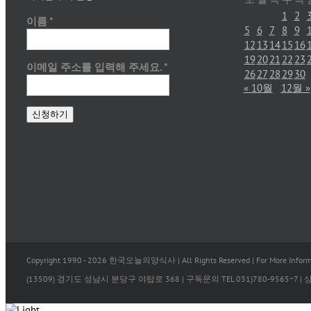
1
2
이름
*
5
6
7
8
9
12
13
14
15
16
19
20
21
22
23
이메일 주소를 입력해 주세요.
*
26
27
28
29
30
« 10월
12월 »
Copyright 1990 -
2026 한국오늘의양식사 | All Rights Reserved | For More Informa
(13509) 경기도 성남시 분당구 야탑로 368 | 구독문의 TEL 031)780-9565~7 