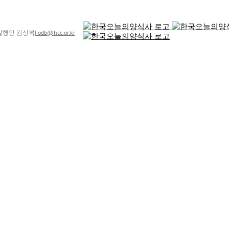
8 발행인 김상복
|
odb@hcc.or.kr