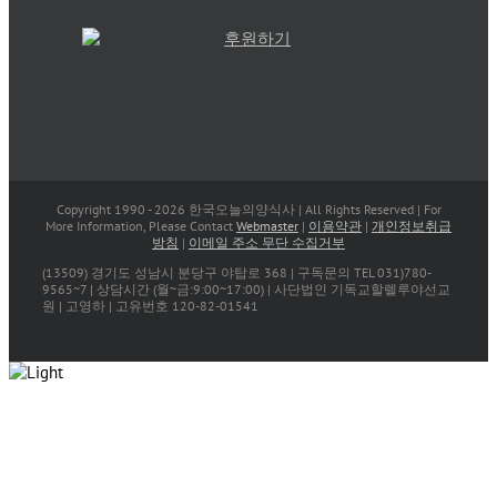
Copyright 1990 -
2026 한국오늘의양식사 | All Rights Reserved | For
More Information, Please Contact
Webmaster
|
이용약관
|
개인정보취급
방침
|
이메일 주소 무단 수집거부
(13509) 경기도 성남시 분당구 야탑로 368 | 구독문의 TEL 031)780-
9565~7 | 상담시간 (월~금:9:00~17:00) | 사단법인 기독교할렐루야선교
원 | 고영하 | 고유번호 120-82-01541