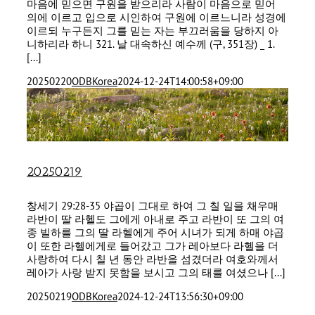
마음에 믿으면 구원을 받으리라 사람이 마음으로 믿어
의에 이르고 입으로 시인하여 구원에 이르느니라 성경에
이르되 누구든지 그를 믿는 자는 부끄러움을 당하지 아
니하리라 하니 321. 날 대속하신 예수께 (구, 351장) _ 1.
[...]
20250220
ODBKorea
2024-12-24T14:00:58+09:00
20250219
창세기 29:28-35 야곱이 그대로 하여 그 칠 일을 채우매
라반이 딸 라헬도 그에게 아내로 주고 라반이 또 그의 여
종 빌하를 그의 딸 라헬에게 주어 시녀가 되게 하매 야곱
이 또한 라헬에게로 들어갔고 그가 레아보다 라헬을 더
사랑하여 다시 칠 년 동안 라반을 섬겼더라 여호와께서
레아가 사랑 받지 못함을 보시고 그의 태를 여셨으나 [...]
20250219
ODBKorea
2024-12-24T13:56:30+09:00