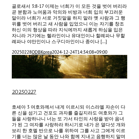
골로새서 3:8-17 이제는 너희가 이 모든 것을 벗어 버리라
곧 분함과 노여움과 악의와 비방과 너희 입의 부끄러운
말이라 너희가 서로 거짓말을 하지 말라 옛 사람과 그 행
위를 벗어 버리고 새 사람을 입었으니 이는 자기를 창조
하신 이의 형상을 따라 지식에까지 새롭게 하심을 입은
자니라 거기에는 헬라인이나 유대인이나 할례파나 무할
례파나 야만인이나 스구디아인이나 종이나 [...]
20250228
ODBKorea
2024-12-24T14:34:08+09:00
20250227
호세아 3 여호와께서 내게 이르시되 이스라엘 자손이 다
른 신을 섬기고 건포도 과자를 즐길지라도 여호와가 그
들을 사랑하나니 너는 또 가서 타인의 사랑을 받아 음녀
가 된 그 여자를 사랑하라 하시기로 내가 은 열다섯 개와
보리 한 호멜 반으로 나를 위하여 그를 사고 그에게 이르
기를 너는 많은 날 동안 나와 함께 지내고 음행하지 말며