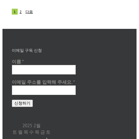
1
2
다음
이메일 구독 신청
이름
*
이메일 주소를 입력해 주세요.
*
2025 2월
토
월
목
수
목
금
토