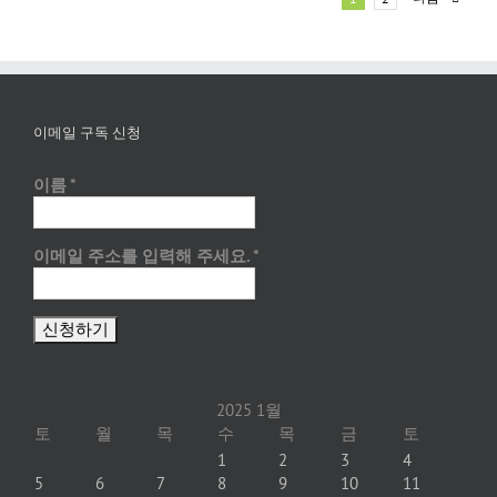
이메일 구독 신청
이름
*
이메일 주소를 입력해 주세요.
*
2025 1월
토
월
목
수
목
금
토
1
2
3
4
5
6
7
8
9
10
11