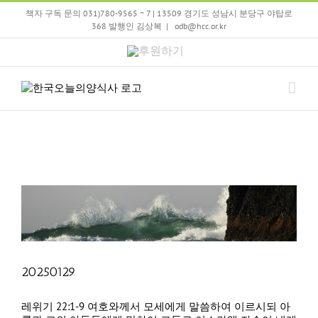
Skip
책자 구독 문의 031)780-9565 ~ 7 | 13509 경기도 성남시 분당구 야탑로
to
368 발행인 김상복
|
odb@hcc.or.kr
content
후
원
하
기
20250129
레위기 22:1-9 여호와께서 모세에게 말씀하여 이르시되 아