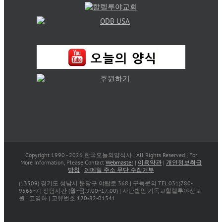
Copyright 1990 -
2026 한국오늘의양식사 | All Rights Reserved | For
More Information, Please Contact
Webmaster
|
이용약관
|
개인정보취급
방침
|
이메일 주소 무단 수집거부
(13509) 경기도 성남시 분당구 야탑로 368 | 구독문의 TEL 031)780-
9565~7 | 상담시간 (월~금:9:00~17:00) | 사단법인 기독교할렐루야선교
원 | 고영하 | 고유번호 120-82-01541