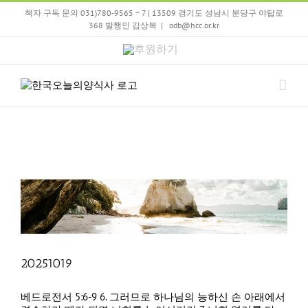
Skip
책자 구독 문의 031)780-9565 ~ 7 | 13509 경기도 성남시 분당구 야탑로
to
368 발행인 김상복
|
odb@hcc.or.kr
content
후
원
하
기
20251019
베드로전서 5:6-9 6. 그러므로 하나님의 능하신 손 아래에서