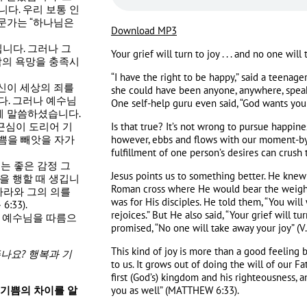
다. 우리 보통 인
문가는 “하나님은
Download MP3
니다. 그러나 그
Your grief will turn to joy . . . and no one will
람의 욕망을 충족시
“I have the right to be happy,” said a teenage
신이 세상의 죄를
she could have been anyone, anywhere, speaki
다. 그러나 예수님
One self-help guru even said, “God wants you
게 말씀하셨습니다.
 근심이 도리어 기
Is that true? It’s not wrong to pursue happine
기쁨을 빼앗을 자가
however, ebbs and flows with our moment-b
fulfillment of one person’s desires can crush
는 좋은 감정 그
Jesus points us to something better. He knew
을 행할 때 생깁니
Roman cross where He would bear the weight 
나라와 그의 의를
was for His disciples. He told them, “You wi
33).
rejoices.” But He also said, “Your grief will t
나 예수님을 따름으
promised, “No one will take away your joy” (V.
This kind of joy is more than a good feeling
주나요
?
행복과 기
to us. It grows out of doing the will of our Fa
first (God’s) kingdom and his righteousness, a
 기쁨의 차이를 알
you as well” (MATTHEW 6:33).