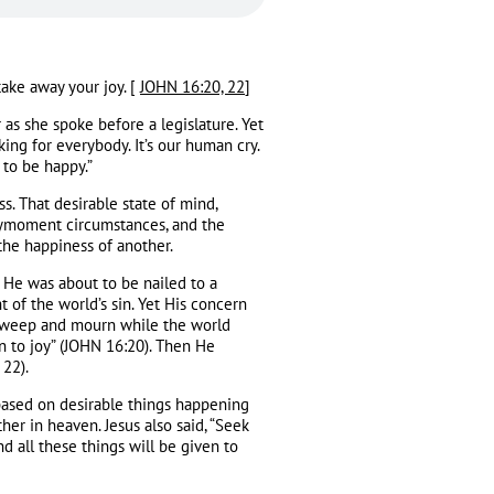
 take away your joy. [
JOHN 16:20, 22
]
r as she spoke before a legislature. Yet
ng for everybody. It’s our human cry.
 to be happy.”
ss. That desirable state of mind,
ymoment circumstances, and the
 the happiness of another.
 He was about to be nailed to a
of the world’s sin. Yet His concern
ll weep and mourn while the world
urn to joy” (JOHN 16:20). Then He
 22).
 based on desirable things happening
ther in heaven. Jesus also said, “Seek
nd all these things will be given to