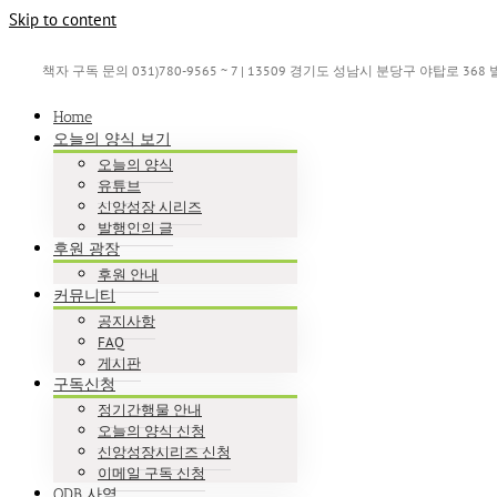
Skip to content
책자 구독 문의 031)780-9565 ~ 7 | 13509 경기도 성남시 분당구 야탑로 36
Home
오늘의 양식 보기
오늘의 양식
유튜브
신앙성장 시리즈
발행인의 글
후원 광장
후원 안내
커뮤니티
공지사항
FAQ
게시판
구독신청
정기간행물 안내
오늘의 양식 신청
신앙성장시리즈 신청
이메일 구독 신청
ODB 사역