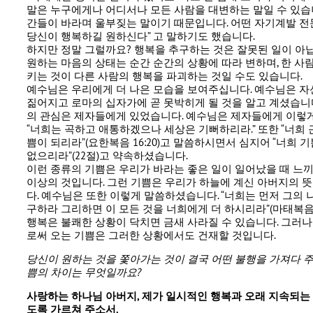
말은 누구에게나 어디서나 모든 사람을 대변하는 말일 수 있습니
간들이 바라며 울부짖는 말이기 때문입니다. 어떤 자기계발 전
당신이 행복하길 원하신다” 고 말하기도 했습니다.
하지만 정말 그럴까요? 행복을 추구하는 것은 잘못된 일이 아닙
원하는 마음의 상태는 순간 순간의 상황에 따라 변하며, 한 사
키는 것이 다른 사람의 행복을 파괴하는 것일 수도 있습니다.
예수님은 우리에게 더 나은 모습을 보여주십니다. 예수님은 자
짊어지고 로마의 십자가에 곧 못박히게 될 것을 알고 계셨습니
의 관심은 제자들에게 있었습니다. 예수님은 제자들에게 이렇
“너희는 곡하고 애통하겠으나 세상은 기뻐하리라.” 또한 “너희
쁨이 되리라”(요한복음 16:20)고 말씀하시면서 심지어 “너희 
없으리라”(22절)고 약속하셨습니다.
이런 종류의 기쁨은 우리가 바라는 좋은 일이 일어났을 때 느끼
이상의 것입니다. 그런 기쁨은 우리가 하늘에 계신 아버지의 뜻
다. 예수님은 또한 이렇게 말씀하셨습니다. “너희는 먼저 그의 
구하라 그리하면 이 모든 것을 너희에게 더 하시리라”(마태복음 6:
행복은 불쾌한 상황이 닥치면 금새 사라질 수 있습니다. 그러
로써 오는 기쁨은 그러한 상황에서도 건재할 것입니다.
당신이 원하는 것을 쫓아가는 것이 결국 어떤 불행을 가져다 
쁨의 차이는 무엇일까요
?
사랑하는 하나님 아버지
,
제가 일시적인 행복과 오래 지속되는
도록 가르쳐 주소서
.