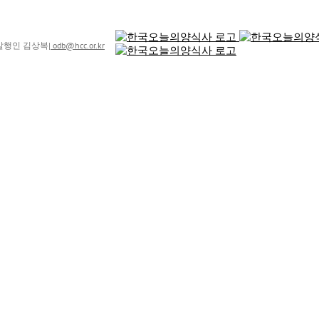
8 발행인 김상복
|
odb@hcc.or.kr