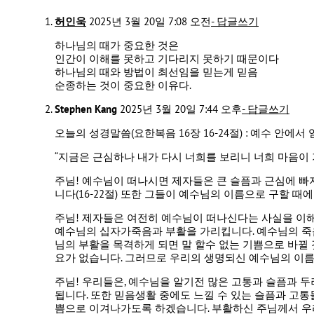
허인욱
2025년 3월 20일 7:08 오전
- 답글쓰기
하나님의 때가 중요한 것은
인간이 이해를 못하고 기다리지 못하기 때문이다
하나님의 때와 방법이 최선임을 믿는게 믿음
순종하는 것이 중요한 이유다.
Stephen Kang
2025년 3월 20일 7:44 오후
- 답글쓰기
오늘의 성경말씀(요한복음 16장 16-24절) : 예수 안에서
“지금은 근심하나 내가 다시 너희를 보리니 너희 마음이 기
주님! 예수님이 떠나시면 제자들은 큰 슬픔과 근심에 빠
니다(16-22절) 또한 그들이 예수님의 이름으로 구할 때에
주님! 제자들은 여전히 예수님이 떠나신다는 사실을 이해하
예수님의 십자가죽음과 부활을 가리킵니다. 예수님의 죽음
님의 부활을 목격하게 되면 말 할수 없는 기쁨으로 바뀔
요가 없습니다. 그러므로 우리의 생명되신 예수님의 이름
주님! 우리들은, 예수님을 알기전 많은 고통과 슬픔과 
됩니다. 또한 믿음생활 중에도 느낄 수 있는 슬픔과 고통들
쁨으로 이겨나가도록 하겠습니다. 부활하신 주님께서 우리