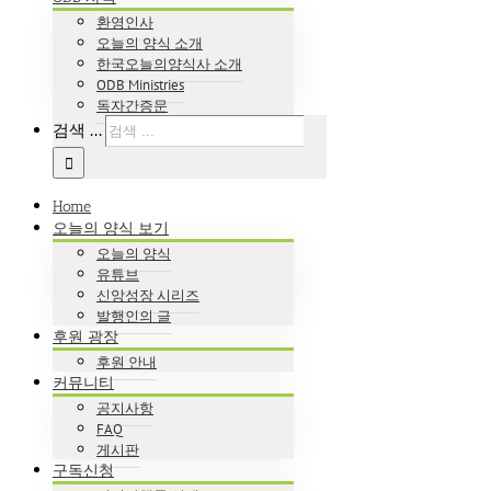
환영인사
오늘의 양식 소개
한국오늘의양식사 소개
ODB Ministries
독자간증문
검색 ...
Home
오늘의 양식 보기
오늘의 양식
유튜브
신앙성장 시리즈
발행인의 글
후원 광장
후원 안내
커뮤니티
공지사항
FAQ
게시판
구독신청