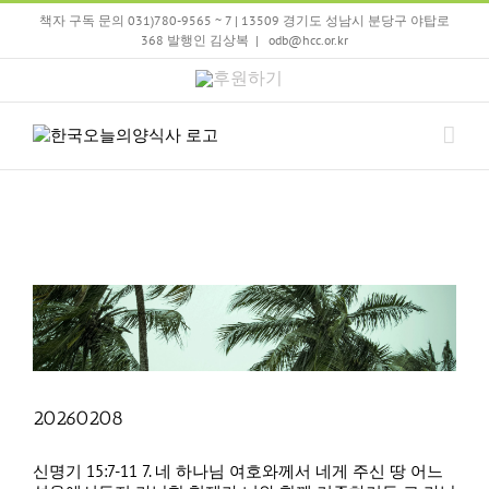
Skip
책자 구독 문의 031)780-9565 ~ 7 | 13509 경기도 성남시 분당구 야탑로
to
368 발행인 김상복
|
odb@hcc.or.kr
content
후
원
하
기
20260208
신명기 15:7-11 7. 네 하나님 여호와께서 네게 주신 땅 어느