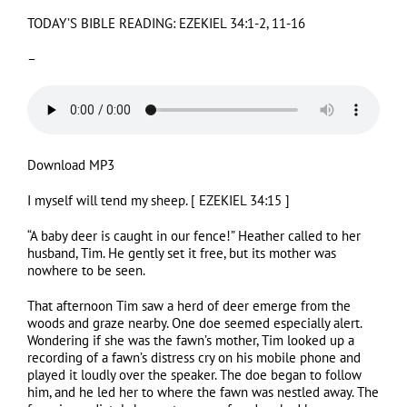
TODAY’S BIBLE READING:
EZEKIEL 34:1-2, 11-16
–
Download MP3
I myself will tend my sheep. [
EZEKIEL 34:15
]
“A baby deer is caught in our fence!” Heather called to her
husband, Tim. He gently set it free, but its mother was
nowhere to be seen.
That afternoon Tim saw a herd of deer emerge from the
woods and graze nearby. One doe seemed especially alert.
Wondering if she was the fawn’s mother, Tim looked up a
recording of a fawn’s distress cry on his mobile phone and
played it loudly over the speaker. The doe began to follow
him, and he led her to where the fawn was nestled away. The