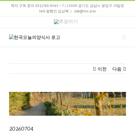
Skip
책자 구독 문의 031)780-9565 ~ 7 | 13509 경기도 성남시 분당구 야탑로
to
368 발행인 김상복
|
odb@hcc.or.kr
content
후
원
하
기
이전
다음
View
Larger
Image
20260704