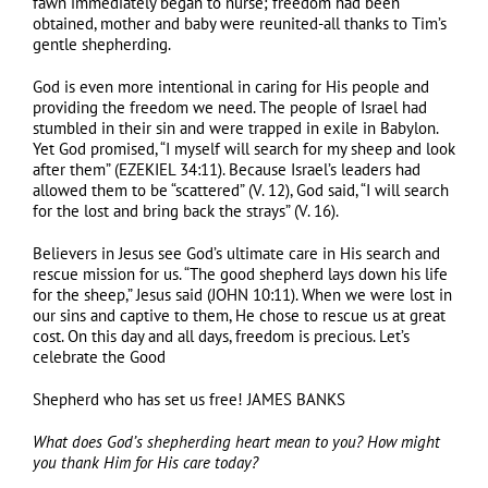
fawn immediately began to nurse; freedom had been
obtained, mother and baby were reunited-all thanks to Tim’s
gentle shepherding.
God is even more intentional in caring for His people and
providing the freedom we need. The people of Israel had
stumbled in their sin and were trapped in exile in Babylon.
Yet God promised, “I myself will search for my sheep and look
after them” (EZEKIEL 34:11). Because Israel’s leaders had
allowed them to be “scattered” (V. 12), God said, “I will search
for the lost and bring back the strays” (V. 16).
Believers in Jesus see God’s ultimate care in His search and
rescue mission for us. “The good shepherd lays down his life
for the sheep,” Jesus said (JOHN 10:11). When we were lost in
our sins and captive to them, He chose to rescue us at great
cost. On this day and all days, freedom is precious. Let’s
celebrate the Good
Shepherd who has set us free! JAMES BANKS
What does God’s shepherding heart mean to you
?
How might
you thank Him for His care today
?