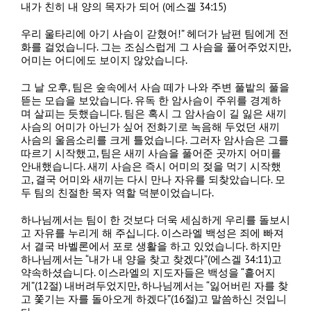
내가 친히 내 양의 목자가 되어 (에스겔 34:15)
우리 울타리에 아기 사슴이 갇혔어!” 헤더가 남편 팀에게 전
화를 걸었습니다. 그는 조심스럽게 그 사슴을 풀어주었지만,
어미는 어디에도 보이지 않았습니다.
그 날 오후, 팀은 숲속에서 사슴 떼가 나와 주변 풀밭의 풀을
뜯는 모습을 보았습니다. 유독 한 암사슴이 주위를 경계하
며 살피는 듯했습니다. 팀은 혹시 그 암사슴이 길 잃은 새끼
사슴의 어미가 아닌가 싶어 전화기로 녹음해 두었던 새끼
사슴의 울음소리를 크게 틀었습니다. 그러자 암사슴은 그를
따르기 시작했고, 팀은 새끼 사슴을 풀어준 곳까지 어미를
안내했습니다. 새끼 사슴은 즉시 어미의 젖을 먹기 시작했
고, 결국 어미와 새끼는 다시 만나 자유를 되찾았습니다. 모
두 팀의 친절한 목자 역할 덕분이었습니다.
하나님께서는 팀이 한 것보다 더욱 세심하게 우리를 돌보시
고 자유를 누리게 해 주십니다. 이스라엘 백성은 죄에 빠져
서 결국 바벨론에서 포로 생활을 하고 있었습니다. 하지만
하나님께서는 “내가 내 양을 찾고 찾겠다”(에스겔 34:11)고
약속하셨습니다. 이스라엘의 지도자들은 백성을 “흩어지
게”(12절) 내버려두었지만, 하나님께서는 “잃어버린 자를 찾
고 쫓기는 자를 돌아오게 하겠다”(16절)고 말씀하신 것입니