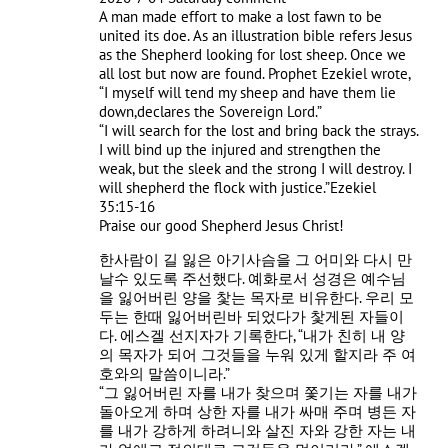
A man made effort to make a lost fawn to be
united its doe. As an illustration bible refers Jesus
as the Shepherd looking for lost sheep. Once we
all lost but now are found. Prophet Ezekiel wrote,
“I myself will tend my sheep and have them lie
down,declares the Sovereign Lord.”
“I will search for the lost and bring back the strays.
I will bind up the injured and strengthen the
weak, but the sleek and the strong I will destroy. I
will shepherd the flock with justice.”Ezekiel
35:15-16
Praise our good Shepherd Jesus Christ!
한사람이 길 잃은 아기사슴을 그 어미와 다시 만
날수 있도록 주선했다. 예화로서 성경은 예수님
을 잃어버린 양을 찿는 목자로 비유한다. 우리 모
두는 한때 잃어버린바 되었다가 찿게된 자들이
다. 에스겔 선지자가 기록한다, “내가 친히 내 양
의 목자가 되어 그것들을 누워 있게 할지라 주 여
호와의 말씀이니라.”
“그 잃어버린 자를 내가 찾으며 쫓기는 자를 내가
돌아오게 하며 상한 자를 내가 싸매 주며 병든 자
를 내가 강하게 하려니와 살진 자와 강한 자는 내