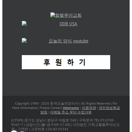
Copyright 1990 -
2026 한국오늘의양식사 | All Rights Reserved | For
More Information, Please Contact
Webmaster
|
이용약관
|
개인정보취급
방침
|
이메일 주소 무단 수집거부
(13509) 경기도 성남시 분당구 야탑로 368 | 구독문의 TEL 031)780-
9565~7 | 상담시간 (월~금:9:00~17:00) | 사단법인 기독교할렐루야선교
원 | 고영하 | 고유번호 120-82-01541