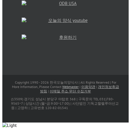
Copyright 1990 -
2026 한국오늘의양식사 | All Rights Reserved | For
More Information, Please Contact
Webmaster
|
이용약관
|
개인정보취급
방침
|
이메일 주소 무단 수집거부
(13509) 경기도 성남시 분당구 야탑로 368 | 구독문의 TEL 031)780-
9565~7 | 상담시간 (월~금:9:00~17:00) | 사단법인 기독교할렐루야선교
원 | 고영하 | 고유번호 120-82-01541