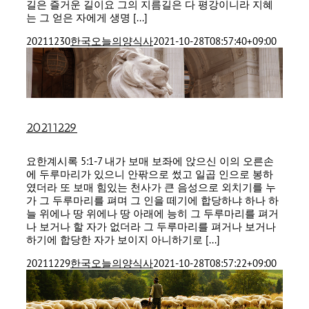
길은 즐거운 길이요 그의 지름길은 다 평강이니라 지혜
는 그 얻은 자에게 생명 [...]
20211230
한국오늘의양식사
2021-10-28T08:57:40+09:00
20211229
요한계시록 5:1-7 내가 보매 보좌에 앉으신 이의 오른손
에 두루마리가 있으니 안팎으로 썼고 일곱 인으로 봉하
였더라 또 보매 힘있는 천사가 큰 음성으로 외치기를 누
가 그 두루마리를 펴며 그 인을 떼기에 합당하냐 하나 하
늘 위에나 땅 위에나 땅 아래에 능히 그 두루마리를 펴거
나 보거나 할 자가 없더라 그 두루마리를 펴거나 보거나
하기에 합당한 자가 보이지 아니하기로 [...]
20211229
한국오늘의양식사
2021-10-28T08:57:22+09:00