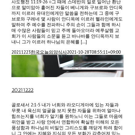
사도행전 11:19-26 ○그 때에 스데반의 일로 일어난 환난
으로 말미암아 흩어진 자들이 베니게와 구브로와 안디옥
까지 이르러 유대인에게만 말씀을 전하는데 그 중에 구
브로와 구레네 몇 사람이 안디옥에 이르러 헬라인에게도
말하여 주 예수를 전파하니 주의 손이 그들과 함께 하시
매 수많은 사람들이 믿고 주께 돌아오더라 예루살렘 교
회가 이 사람들의 소문을 듣고 바나바를 안디옥까지 보
내니 그가 이르러 하나님의 은혜를 [...]
20211223
한국오늘의양식사
2021-10-28T08:55:11+09:00
20211222
골로새서 2:1-5 내가 너희와 라오디게아에 있는 자들과
무릇 내 육신의 얼굴을 보지 못한 자들을 위하여 얼마나
힘쓰는지를 너희가 알기를 원하노니 이는 그들로 마음에
위안을 받고 사랑 안에서 연합하여 확실한 이해의 모든
풍성함과 하나님의 비밀인 그리스도를 깨닫게 하려 함이
니 그 안에는 지혜와 지식의 모든 보화가 감추어져 있느