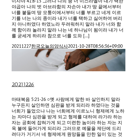
이사야 41:8-13 그러나 나의 종 너 이스라엘아 내가 택한
야곱아 나의 벗 아브라함의 자손아 내가 땅 끝에서부터
너를 붙들며 땅 모퉁이에서부터 너를 부르고 네게 이르
기를 너는 나의 종이라 내가 너를 택하고 싫어하여 버리
지 아니하였다 하였노라 두려워하지 말라 내가 너와 함
께 함이라 놀라지 말라 나는 네 하나님이 됨이라 내가 너
를 굳세게 하리라 참으로 너를 도와 [...]
20211227
한국오늘의양식사
2021-10-28T08:56:36+09:00
20211226
마태복음 5:21-26 ○옛 사람에게 말한 바 살인하지 말라
누구든지 살인하면 심판을 받게 되리라 하였다는 것을
너희가 들었으나 나는 너희에게 이르노니 형제에게 노하
는 자마다 심판을 받게 되고 형제를 대하여 라가라 하는
자는 공회에 잡혀가게 되고 미련한 놈이라 하는 자는 지
옥 불에 들어가게 되리라 그러므로 예물을 제단에 드리
려다가 거기서 네 형제에게 원망들을 만한 일이 있는 것