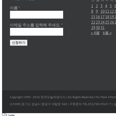
1
2
3
4
5
이름
*
8
9
10
11
12
15
16
17
18
19
22
23
24
25
26
이메일 주소를 입력해 주세요.
*
29
30
31
« 4월
6월 »
Copyright 1990 -
2026 한국오늘의양식사 | All Rights Reserved | For More Informa
(13509) 경기도 성남시 분당구 야탑로 368 | 구독문의 TEL 031)780-9565~7 