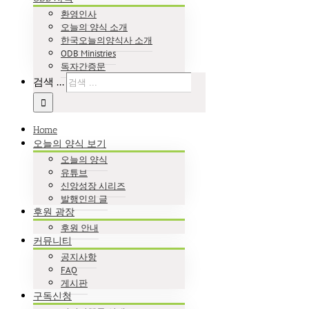
환영인사
오늘의 양식 소개
한국오늘의양식사 소개
ODB Ministries
독자간증문
검색 ...
Home
오늘의 양식 보기
오늘의 양식
유튜브
신앙성장 시리즈
발행인의 글
후원 광장
후원 안내
커뮤니티
공지사항
FAQ
게시판
구독신청