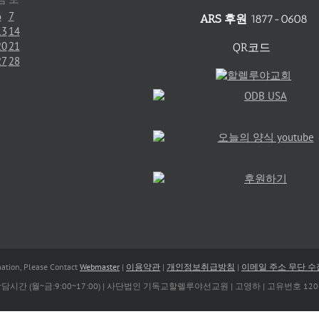
6
7
ARS 후원
1877-0608
13
14
20
21
QR코드
27
28
tion, Please Contact
Webmaster
|
이용약관
|
개인정보취급방침
|
이메일 주소 무단 
| 상담시간 (월~금:9:00~17:00) | 사단법인 기독교할렐루야선교원 | 고영하 | 고유번호 120-