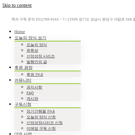
Skip to content
책자 구독 문의 031)780-9565 ~ 7 | 13509 경기도 성남시 분당구 야탑로 36
Home
오늘의 양식 보기
오늘의 양식
유튜브
신앙성장 시리즈
발행인의 글
후원 광장
후원 안내
커뮤니티
공지사항
FAQ
게시판
구독신청
정기간행물 안내
오늘의 양식 신청
신앙성장시리즈 신청
이메일 구독 신청
ODB 사역