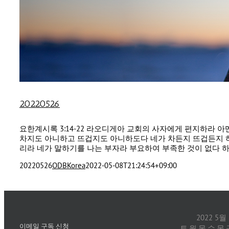
20220526
요한계시록 3:14-22 라오디게아 교회의 사자에게 편지하라
차지도 아니하고 뜨겁지도 아니하도다 네가 차든지 뜨겁든지 
리라 네가 말하기를 나는 부자라 부요하여 부족한 것이 없다 하나 네
20220526
ODBKorea
2022-05-08T21:24:54+09:00
2022 5월
이메일 구독 신청
토
월
목
수
목