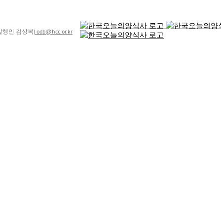
8 발행인 김상복
|
odb@hcc.or.kr