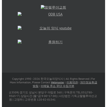
Copyright 1990 -
2026 한국오늘의양식사 | All Rights Reserved | For
More Information, Please Contact
Webmaster
|
이용약관
|
개인정보취급
방침
|
이메일 주소 무단 수집거부
(13509) 경기도 성남시 분당구 야탑로 368 | 구독문의 TEL 031)780-
9565~7 | 상담시간 (월~금:9:00~17:00) | 사단법인 기독교할렐루야선교
원 | 고영하 | 고유번호 120-82-01541