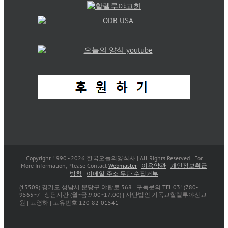
Copyright 1990 -
2026 한국오늘의양식사 | All Rights Reserved | For
More Information, Please Contact
Webmaster
|
이용약관
|
개인정보취급
방침
|
이메일 주소 무단 수집거부
(13509) 경기도 성남시 분당구 야탑로 368 | 구독문의 TEL 031)780-
9565~7 | 상담시간 (월~금:9:00~17:00) | 사단법인 기독교할렐루야선교
원 | 고영하 | 고유번호 120-82-01541