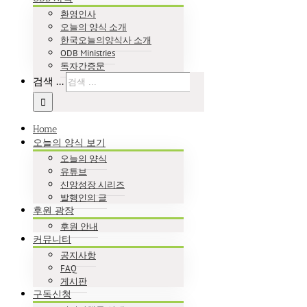
환영인사
오늘의 양식 소개
한국오늘의양식사 소개
ODB Ministries
독자간증문
검색 ...
Home
오늘의 양식 보기
오늘의 양식
유튜브
신앙성장 시리즈
발행인의 글
후원 광장
후원 안내
커뮤니티
공지사항
FAQ
게시판
구독신청