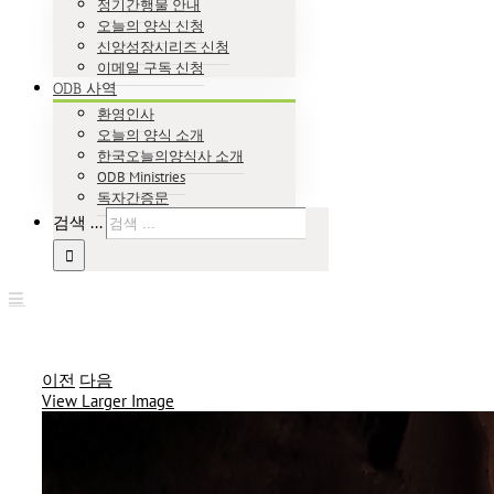
정기간행물 안내
오늘의 양식 신청
신앙성장시리즈 신청
이메일 구독 신청
ODB 사역
환영인사
오늘의 양식 소개
한국오늘의양식사 소개
ODB Ministries
독자간증문
검색 ...
이전
다음
View Larger Image