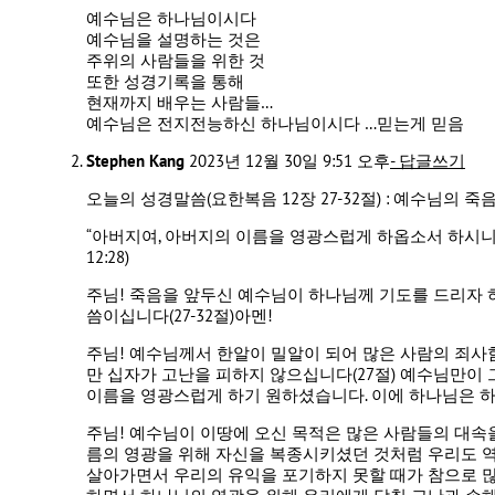
예수님은 하나님이시다
예수님을 설명하는 것은
주위의 사람들을 위한 것
또한 성경기록을 통해
현재까지 배우는 사람들…
예수님은 전지전능하신 하나님이시다 …믿는게 믿음
Stephen Kang
2023년 12월 30일 9:51 오후
- 답글쓰기
오늘의 성경말씀(요한복음 12장 27-32절) : 예수님의 
“아버지여, 아버지의 이름을 영광스럽게 하옵소서 하시니
12:28)
주님! 죽음을 앞두신 예수님이 하나님께 기도를 드리자 
씀이십니다(27-32절)아멘!
주님! 예수님께서 한알이 밀알이 되어 많은 사람의 죄사
만 십자가 고난을 피하지 않으십니다(27절) 예수님만이 
이름을 영광스럽게 하기 원하셨습니다. 이에 하나님은 하
주님! 예수님이 이땅에 오신 목적은 많은 사람들의 대속
름의 영광을 위해 자신을 복종시키셨던 것처럼 우리도 
살아가면서 우리의 유익을 포기하지 못할 때가 참으로 많