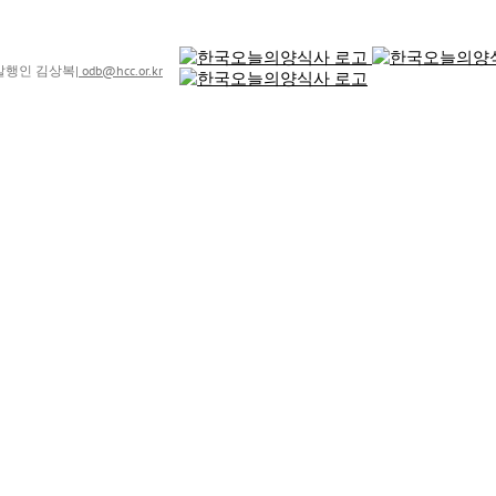
8 발행인 김상복
|
odb@hcc.or.kr