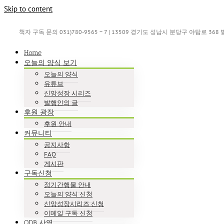
Skip to content
책자 구독 문의 031)780-9565 ~ 7 | 13509 경기도 성남시 분당구 야탑로 36
Home
오늘의 양식 보기
오늘의 양식
유튜브
신앙성장 시리즈
발행인의 글
후원 광장
후원 안내
커뮤니티
공지사항
FAQ
게시판
구독신청
정기간행물 안내
오늘의 양식 신청
신앙성장시리즈 신청
이메일 구독 신청
ODB 사역