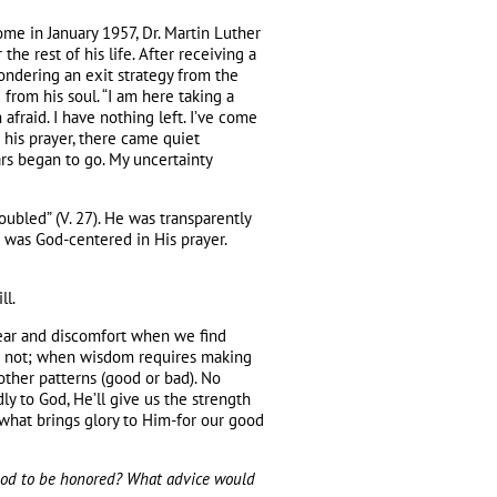
me in January 1957, Dr. Martin Luther
he rest of his life. After receiving a
ondering an exit strategy from the
from his soul. “I am here taking a
 afraid. I have nothing left. I’ve come
r his prayer, there came quiet
ars began to go. My uncertainty
oubled” (V. 27). He was transparently
e was God-centered in His prayer.
ll.
fear and discomfort when we find
or not; when wisdom requires making
 other patterns (good or bad). No
ly to God, He’ll give us the strength
what brings glory to Him-for our good
God to be honored? What advice would