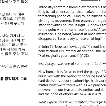
 불확실한 것도 없어
Three days before a bomb blast rocked his ho
King Jr. had an encounter that marked him for t
인하셨습니다. 예수
threatening phone call, King found himself p
님 중심의 기도를
civil rights movement. Then prayers emerged 
28절). 예수님의
stand for what I believe is right. But now I am
to the point where I can’t face it alone.” Afte
assurance. King noted, “Almost at once my fe
 사람 관계나 습
disappeared. I was ready to face anything.”
결정을 내려야 할
니다. 그러나 무슨
In John 12, Jesus acknowledged, “My soul is tr
다른 사람들의 유
honest about His internal disposition; still H
는 힘을 주실 것입
“Father, glorify your name!” (V. 28).
Jesus’ prayer was one of surrender to God’s wi
습니까
?
그런 상황에
How human it is for us to feel the pangs of 
ourselves with the option of honoring God 
들을 정직하게
,
그리
hard decisions about relationships, habits, or
matter what we’re faced with, as we pray bold
to overcome our fear and discomfort and do 
and the good of others.
ARTHUR JACKSON
What experiences have prompted prayers for 