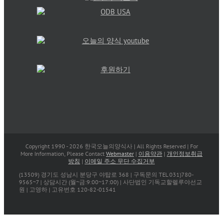
Copyright 1990 -
2026 한국오늘의양식사 | All Rights Reserved | For
More Information, Please Contact
Webmaster
|
이용약관
|
개인정보취급
방침
|
이메일 주소 무단 수집거부
(13509) 경기도 성남시 분당구 야탑로 368 | 구독문의 TEL 031)780-
9565~7 | 상담시간 (월~금:9:00~17:00) | 사단법인 기독교할렐루야선교
원 | 고영하 | 고유번호 120-82-01541