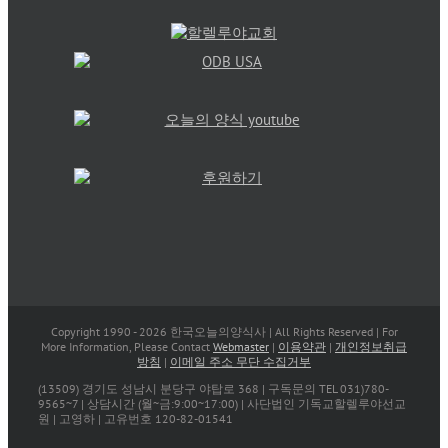
Copyright 1990 -
2026 한국오늘의양식사 | All Rights Reserved | For
More Information, Please Contact
Webmaster
|
이용약관
|
개인정보취급
방침
|
이메일 주소 무단 수집거부
(13509) 경기도 성남시 분당구 야탑로 368 | 구독문의 TEL 031)780-
9565~7 | 상담시간 (월~금:9:00~17:00) | 사단법인 기독교할렐루야선교
원 | 고영하 | 고유번호 120-82-01541