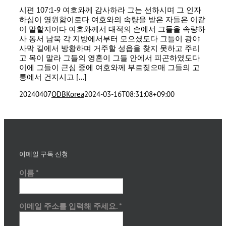
시편 107:1-9 여호와께 감사하라 그는 선하시며 그 인자
하심이 영원함이로다 여호와의 속량을 받은 자들은 이같
이 말할지어다 여호와께서 대적의 손에서 그들을 속량하
사 동서 남북 각 지방에서부터 모으셨도다 그들이 광야
사막 길에서 방황하며 거주할 성읍을 찾지 못하고 주리
고 목이 말라 그들의 영혼이 그들 안에서 피곤하였도다
이에 그들이 근심 중에 여호와께 부르짖으매 그들의 고
통에서 건지시고 [...]
20240407
ODBKorea
2024-03-16T08:31:08+09:00
이메일 구독 신청
이름
*
이메일 주소를 입력해 주세요.
*