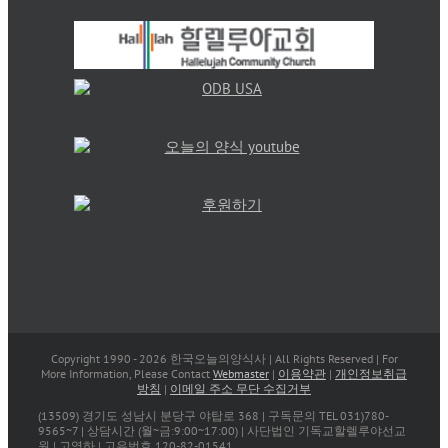
Copyright 1990 -
2026 한국오늘의양식사 | All Rights Reserved | For
More Information, Please Contact
Webmaster
|
이용약관
|
개인정보취급
방침
|
이메일 주소 무단 수집거부
(13509) 경기도 성남시 분당구 야탑로 368 | 구독문의 TEL 031)780-
9565~7 | 상담시간 (월~금:9:00~17:00) | 사단법인 기독교할렐루야선교
원 | 고영하 | 고유번호 120-82-01541