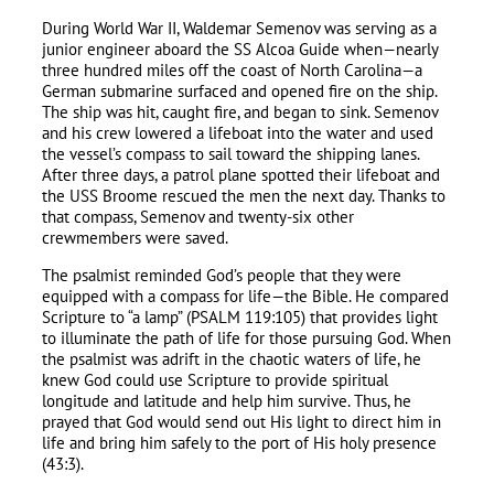
During World War II, Waldemar Semenov was serving as a
junior engineer aboard the SS Alcoa Guide when—nearly
three hundred miles off the coast of North Carolina—a
German submarine surfaced and opened fire on the ship.
The ship was hit, caught fire, and began to sink. Semenov
and his crew lowered a lifeboat into the water and used
the vessel’s compass to sail toward the shipping lanes.
After three days, a patrol plane spotted their lifeboat and
the USS Broome rescued the men the next day. Thanks to
that compass, Semenov and twenty-six other
crewmembers were saved.
The psalmist reminded God’s people that they were
equipped with a compass for life—the Bible. He compared
Scripture to “a lamp” (PSALM 119:105) that provides light
to illuminate the path of life for those pursuing God. When
the psalmist was adrift in the chaotic waters of life, he
knew God could use Scripture to provide spiritual
longitude and latitude and help him survive. Thus, he
prayed that God would send out His light to direct him in
life and bring him safely to the port of His holy presence
(43:3).