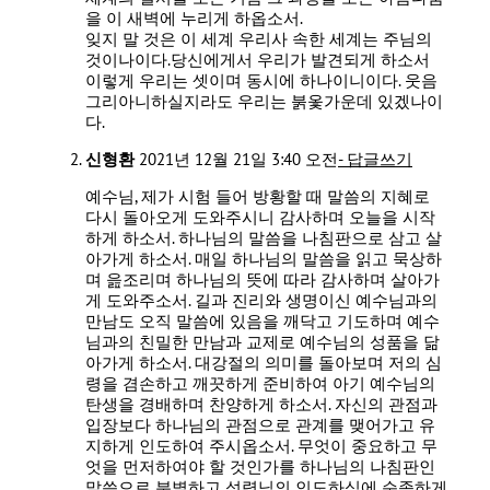
을 이 새벽에 누리게 하옵소서.
잊지 말 것은 이 세계 우리사 속한 세계는 주님의
것이나이다.당신에게서 우리가 발견되게 하소서
이렇게 우리는 셋이며 동시에 하나이니이다. 웃음
그리아니하실지라도 우리는 붉옻가운데 있겠나이
다.
신형환
2021년 12월 21일 3:40 오전
- 답글쓰기
예수님, 제가 시험 들어 방황할 때 말씀의 지혜로
다시 돌아오게 도와주시니 감사하며 오늘을 시작
하게 하소서. 하나님의 말씀을 나침판으로 삼고 살
아가게 하소서. 매일 하나님의 말씀을 읽고 묵상하
며 읊조리며 하나님의 뜻에 따라 감사하며 살아가
게 도와주소서. 길과 진리와 생명이신 예수님과의
만남도 오직 말씀에 있음을 깨닥고 기도하며 예수
님과의 친밀한 만남과 교제로 예수님의 성품을 닮
아가게 하소서. 대강절의 의미를 돌아보며 저의 심
령을 겸손하고 깨끗하게 준비하여 아기 예수님의
탄생을 경배하며 찬양하게 하소서. 자신의 관점과
입장보다 하나님의 관점으로 관계를 맺어가고 유
지하게 인도하여 주시옵소서. 무엇이 중요하고 무
엇을 먼저하여야 할 것인가를 하나님의 나침판인
말씀으로 분별하고 성령님의 인도하심에 순종하게