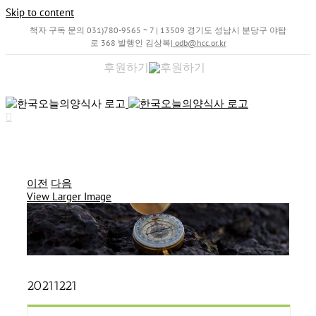
Skip to content
책자 구독 문의 031)780-9565 ~ 7 | 13509 경기도 성남시 분당구 야탑
로 368 발행인 김상복
|
odb@hcc.or.kr
후원하기
이전
다음
View Larger Image
20211221