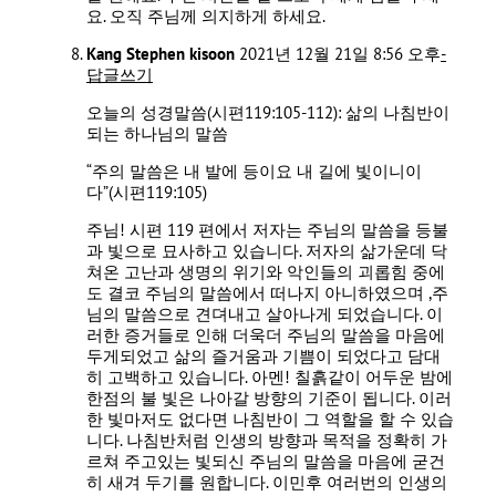
요. 오직 주님께 의지하게 하세요.
Kang Stephen kisoon
2021년 12월 21일 8:56 오후
-
답글쓰기
오늘의 성경말씀(시편119:105-112): 삶의 나침반이
되는 하나님의 말씀
“주의 말씀은 내 발에 등이요 내 길에 빛이니이
다”(시편119:105)
주님! 시편 119 편에서 저자는 주님의 말씀을 등불
과 빛으로 묘사하고 있습니다. 저자의 삶가운데 닥
쳐온 고난과 생명의 위기와 악인들의 괴롭힘 중에
도 결코 주님의 말씀에서 떠나지 아니하였으며 ,주
님의 말씀으로 견뎌내고 살아나게 되었습니다. 이
러한 증거들로 인해 더욱더 주님의 말씀을 마음에
두게되었고 삶의 즐거움과 기쁨이 되었다고 담대
히 고백하고 있습니다. 아멘! 칠흙같이 어두운 밤에
한점의 불 빛은 나아갈 방향의 기준이 됩니다. 이러
한 빛마저도 없다면 나침반이 그 역할을 할 수 있습
니다. 나침반처럼 인생의 방향과 목적을 정확히 가
르쳐 주고있는 빛되신 주님의 말씀을 마음에 굳건
히 새겨 두기를 원합니다. 이민후 여러번의 인생의