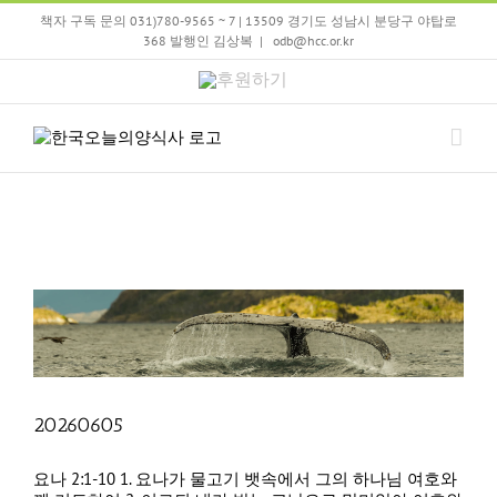
Skip
책자 구독 문의 031)780-9565 ~ 7 | 13509 경기도 성남시 분당구 야탑로
to
368 발행인 김상복
|
odb@hcc.or.kr
content
후
원
하
기
20260605
요나 2:1-10 1. 요나가 물고기 뱃속에서 그의 하나님 여호와