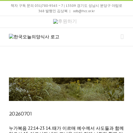
Skip
책자 구독 문의 031)780-9565 ~ 7 | 13509 경기도 성남시 분당구 야탑로
to
368 발행인 김상복
|
odb@hcc.or.kr
content
후
원
하
기
20260701
누가복음 22:14-23 14. 때가 이르매 예수께서 사도들과 함께