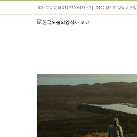
Skip
책자 구독 문의 031)780-9565 ~ 7 | 13509 경기도 성남시
to
content