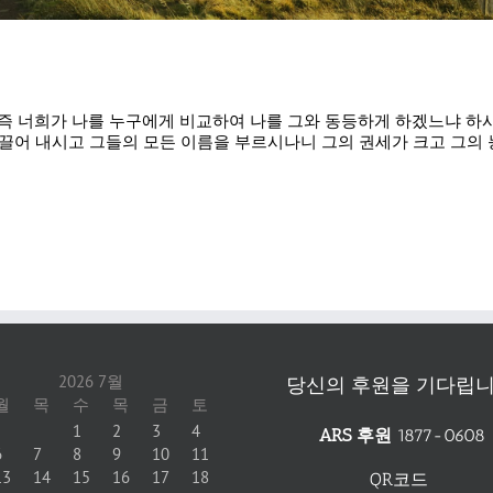
 그런즉 너희가 나를 누구에게 비교하여 나를 그와 동등하게 하겠느냐 하시
어 내시고 그들의 모든 이름을 부르시나니 그의 권세가 크고 그의 능
2026 7월
당신의 후원을 기다립니
월
목
수
목
금
토
1
2
3
4
ARS 후원
1877-0608
6
7
8
9
10
11
13
14
15
16
17
18
QR코드