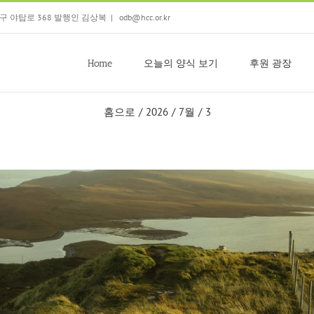
 분당구 야탑로 368 발행인 김상복
|
odb@hcc.or.kr
Home
오늘의 양식 보기
후원 광장
홈으로
/
2026
/
7월
/
3