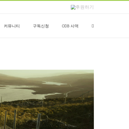
후
원
하
기
커뮤니티
구독신청
ODB 사역