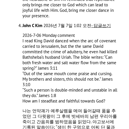
only brings me closer to God which can lead to
joyful life with Him. God, bring me closer dance in
your presence.
John C Kim
2026년 7월 7일 1:02 오전
- 답글쓰기
2026-7-06 Monday comment
I read King David danced when the arc of covenant
carried to Jerusalem, but the the same David
committed the crime of adultery, he even had killed
Bathsheba‘s husband Uriah. The bible writes: “Can
both fresh water and salt water flow from the same
spring?” ‭‭James‬ ‭3‬:‭11‬ ‭
“Out of the same mouth come praise and cursing.
My brothers and sisters, this should not be.” James‬
‭3‬:‭10‬ ‭
“Such a person is double-minded and unstable in all
they do.” ‭‭James‬ ‭1‬:‭8‬ ‭
How am I steadfast and faithful towards God?
나는 언약괘가 예루살렘을 메여 들어갈때 품을 추
었던 그 다윗왕이 그 후에 밧세바의 남편 우리아를
죽이고 간음죄를 범하였음을 읽었다. 야고보서에
기록된 말씀이다; “샘이 한 구멍으로 어찌 단 물과