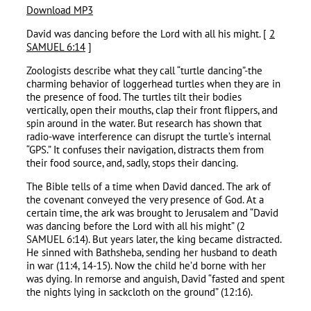
Download MP3
David was dancing before the Lord with all his might. [
2
SAMUEL 6:14
]
Zoologists describe what they call “turtle dancing”-the
charming behavior of loggerhead turtles when they are in
the presence of food. The turtles tilt their bodies
vertically, open their mouths, clap their front flippers, and
spin around in the water. But research has shown that
radio-wave interference can disrupt the turtle’s internal
“GPS.” It confuses their navigation, distracts them from
their food source, and, sadly, stops their dancing.
The Bible tells of a time when David danced. The ark of
the covenant conveyed the very presence of God. At a
certain time, the ark was brought to Jerusalem and “David
was dancing before the Lord with all his might” (2
SAMUEL 6:14). But years later, the king became distracted.
He sinned with Bathsheba, sending her husband to death
in war (11:4, 14-15). Now the child he’d borne with her
was dying. In remorse and anguish, David “fasted and spent
the nights lying in sackcloth on the ground” (12:16).