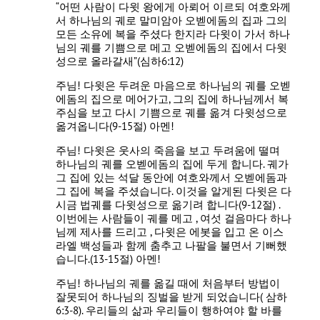
“어떤 사람이 다윗 왕에게 아뢰어 이르되 여호와께
서 하나님의 궤로 말미암아 오벧에돔의 집과 그의
모든 소유에 복을 주셨다 한지라 다윗이 가서 하나
님의 궤를 기쁨으로 메고 오벧에돔의 집에서 다윗
성으로 올라갈새”(심하6:12)
주님! 다윗은 두려운 마음으로 하나님의 궤를 오벧
에돔의 집으로 메어가고, 그의 집에 하나님께서 복
주심을 보고 다시 기쁨으로 궤를 옮겨 다윗성으로
옮겨옵니다(9-15절) 아멘!
주님! 다윗은 웃사의 죽음을 보고 두려움에 떨며
하나님의 궤를 오벧에돔의 집에 두게 합니다. 궤가
그 집에 있는 석달 동안에 여호와께서 오벧에돔과
그 집에 복을 주셨습니다. 이것을 알게된 다윗은 다
시금 법궤를 다윗성으로 옮기려 합니다(9-12절) .
이번에는 사람들이 궤를 메고 , 여섯 걸음마다 하나
님께 제사를 드리고 , 다윗은 에봇을 입고 온 이스
라엘 백성들과 함께 춤추고 나팔을 불면서 기뻐했
습니다.(13-15절) 아멘!
주님! 하나님의 궤를 옮길 때에 처음부터 방법이
잘못되어 하나님의 징벌을 받게 되었습니다( 삼하
6:3-8). 우리들의 삶과 우리들이 행하여야 할 바를