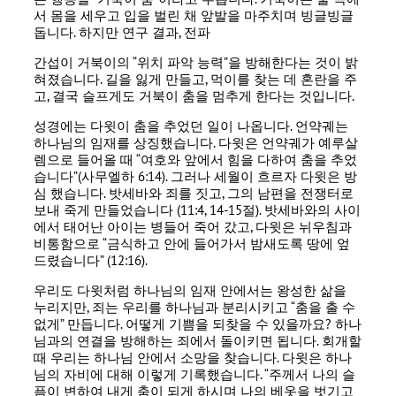
서 몸을 세우고 입을 벌린 채 앞발을 마주치며 빙글빙글
돕니다. 하지만 연구 결과, 전파
간섭이 거북이의 “위치 파악 능력”을 방해한다는 것이 밝
혀졌습니다. 길을 잃게 만들고, 먹이를 찾는 데 혼란을 주
고, 결국 슬프게도 거북이 춤을 멈추게 한다는 것입니다.
성경에는 다윗이 춤을 추었던 일이 나옵니다. 언약궤는
하나님의 임재를 상징했습니다. 다윗은 언약궤가 예루살
렘으로 들어올 때 “여호와 앞에서 힘을 다하여 춤을 추었
습니다”(사무엘하 6:14). 그러나 세월이 흐르자 다윗은 방
심 했습니다. 밧세바와 죄를 짓고, 그의 남편을 전쟁터로
보내 죽게 만들었습니다 (11:4, 14-15절). 밧세바와의 사이
에서 태어난 아이는 병들어 죽어 갔고, 다윗은 뉘우침과
비통함으로 “금식하고 안에 들어가서 밤새도록 땅에 엎
드렸습니다” (12:16).
우리도 다윗처럼 하나님의 임재 안에서는 왕성한 삶을
누리지만, 죄는 우리를 하나님과 분리시키고 “춤을 출 수
없게” 만듭니다. 어떻게 기쁨을 되찾을 수 있을까요? 하나
님과의 연결을 방해하는 죄에서 돌이키면 됩니다. 회개할
때 우리는 하나님 안에서 소망을 찾습니다. 다윗은 하나
님의 자비에 대해 이렇게 기록했습니다. “주께서 나의 슬
픔이 변하여 내게 춤이 되게 하시며 나의 베옷을 벗기고