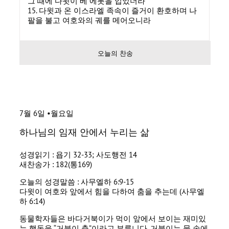
그 때에 다윗이 베 에봇을 입었더라
15. 다윗과 온 이스라엘 족속이 즐거이 환호하며 나
팔을 불고 여호와의 궤를 메어오니라
오늘의 찬송
7월 6일 •월요일
하나님의 임재 안에서 누리는 삶
성경읽기 : 욥기 32-33; 사도행전 14
새찬송가 : 182(통169)
오늘의 성경말씀 : 사무엘하 6:9-15
다윗이 여호와 앞에서 힘을 다하여 춤을 추는데 (사무엘
하 6:14)
동물학자들은 바다거북이가 먹이 앞에서 보이는 재미있
는 행동을 “거북이 춤”이라고 부릅니다. 거북이는 물 속에