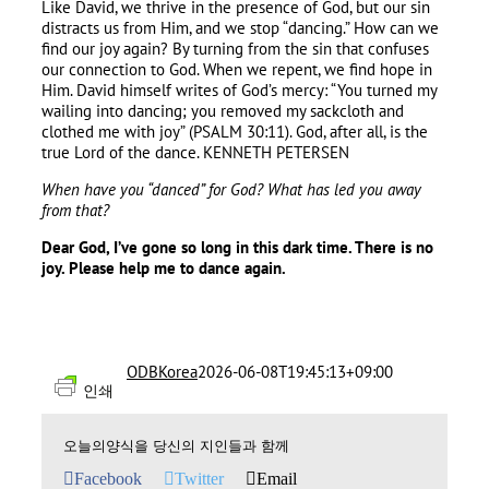
Like David, we thrive in the presence of God, but our sin
distracts us from Him, and we stop “dancing.” How can we
find our joy again? By turning from the sin that confuses
our connection to God. When we repent, we find hope in
Him. David himself writes of God’s mercy: “You turned my
wailing into dancing; you removed my sackcloth and
clothed me with joy” (PSALM 30:11). God, after all, is the
true Lord of the dance. KENNETH PETERSEN
When have you “danced” for God
?
What has led you away
from that
?
Dear God
,
I’ve gone so long in this dark time
.
There is no
joy
.
Please help me to dance again
.
ODBKorea
2026-06-08T19:45:13+09:00
인쇄
오늘의양식을 당신의 지인들과 함께
Facebook
Twitter
Email