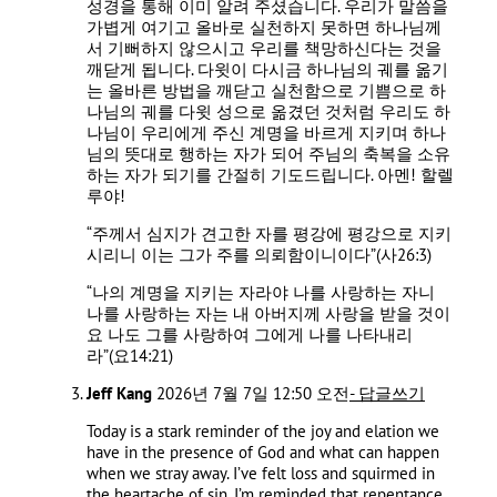
성경을 통해 이미 알려 주셨습니다. 우리가 말씀을
가볍게 여기고 올바로 실천하지 못하면 하나님께
서 기뻐하지 않으시고 우리를 책망하신다는 것을
깨닫게 됩니다. 다윗이 다시금 하나님의 궤를 옮기
는 올바른 방법을 깨닫고 실천함으로 기쁨으로 하
나님의 궤를 다윗 성으로 옮겼던 것처럼 우리도 하
나님이 우리에게 주신 계명을 바르게 지키며 하나
님의 뜻대로 행하는 자가 되어 주님의 축복을 소유
하는 자가 되기를 간절히 기도드립니다. 아멘! 할렐
루야!
“주께서 심지가 견고한 자를 평강에 평강으로 지키
시리니 이는 그가 주를 의뢰함이니이다”(사26:3)
“나의 계명을 지키는 자라야 나를 사랑하는 자니
나를 사랑하는 자는 내 아버지께 사랑을 받을 것이
요 나도 그를 사랑하여 그에게 나를 나타내리
라”(요14:21)
Jeff Kang
2026년 7월 7일 12:50 오전
- 답글쓰기
Today is a stark reminder of the joy and elation we
have in the presence of God and what can happen
when we stray away. I’ve felt loss and squirmed in
the heartache of sin. I’m reminded that repentance