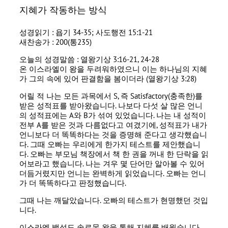
지혜가 작동하는 방식
성경읽기 : 욥기 34-35; 사도행전 15:1-21
새찬송가 : 200(통235)
오늘의 성경말씀 : 열왕기상 3:16-21, 24-28
온 이스라엘이 왕을 두려워하였으니 이는 하나님의 지혜
가 그의 속에 있어 판결함을 봄이더라 (열왕기상 3:28)
어릴 적 나는 모든 과목에서 S, 즉 Satisfactory(충족한)를
받은 성적표를 받아왔습니다. 나보다 다섯 살 많은 언니
의 성적표에는 A와 B가 섞여 있었습니다. 나는 내 성적이
전부 A를 받은 것과 다름없다고 여겼기에, 성적표가 내가
언니보다 더 똑똑하다는 것을 증명해 준다고 생각했습니
다. 그때 오빠는 우리에게 한가지 테스트를 제안했습니
다. 오빠는 부모님 책장에서 책 한 권을 꺼내 한 단락을 읽
어보라고 했습니다. 나는 겨우 몇 단어만 알아볼 수 있어
더듬거렸지만 언니는 완벽하게 읽었습니다. 오빠는 언니
가 더 똑똑하다고 판정했습니다.
그때 나는 깨달았습니다. 오빠의 테스트가 현명했던 것입
니다.
이스라엘 백성도 솔로몬 왕을 통해 지혜를 배웠습니다.