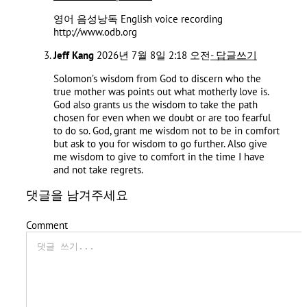
영어 음성낭독 English voice recording
http://www.odb.org
Jeff Kang
2026년 7월 8일 2:18 오전
- 답글쓰기
Solomon’s wisdom from God to discern who the
true mother was points out what motherly love is.
God also grants us the wisdom to take the path
chosen for even when we doubt or are too fearful
to do so. God, grant me wisdom not to be in comfort
but ask to you for wisdom to go further. Also give
me wisdom to give to comfort in the time I have
and not take regrets.
댓글을 남겨주세요
Comment