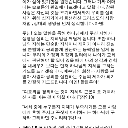
이가 살아 있기만을 원했습니다. 그러나 가짜 어머
니는 솔로몬의 판결에 따르겠다고 말합니다. 참된
사랑은 자신의 것을 포기하면서까지 우리를 살리
시기 위해 십자가에서 희생하신 그리스도의 사랑
처럼 , 상대의 생명을 먼저 생각합니다. 아멘!
주님! 오늘 말씀을 통해 하나님께서 주신 지혜가
생명을 살리는 지혜임을 깨닫게 됩니다. 또한 하나
님의 지혜는 단순한 지식이나 재치가 아니라 진실
을 분별하고 공의롭게 판단하는 능력임을 알게 됩
니다. 우리의 가정과 직장과 일터에서 나아가 교회
에서 판단해야 할 일이 있을 때에 나의 생각과 경험
을 내세우기 보다는 먼저 하나님께 지혜를 구하는
기도를 드리겠습니다. 예수님의 희생과 사랑을 본
받아 사랑과 공의를 실천하는 주님의 제자가 되기
를 간절히 기도드립니다. 아멘! 할렐루야!
“여호와를 경외하는 것이 지혜의 근본이요 거룩하
신 자를 아는 것이 명철이니라”(잠9:10)
“너희 중에 누구든지 지혜가 부족하거든 모든 사람
에게 후히 주시고 꾸짖지 아니하시는 하나님께 구
하라 그리하면 주시리라”(약1:5)
John C Kim
2026년 7월 8일 12:09 오전
- 답글쓰기