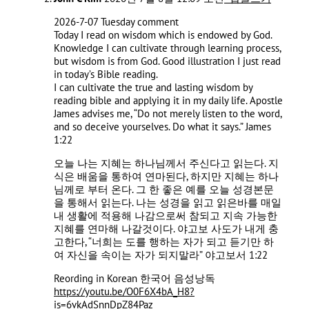
2026-7-07 Tuesday comment
Today I read on wisdom which is endowed by God.
Knowledge I can cultivate through learning process,
but wisdom is from God. Good illustration I just read
in today’s Bible reading.
I can cultivate the true and lasting wisdom by
reading bible and applying it in my daily life. Apostle
James advises me, “Do not merely listen to the word,
and so deceive yourselves. Do what it says.” James‬
‭1‬:‭22‬ ‭
오늘 나는 지혜는 하나님께서 주신다고 읽는다. 지
식은 배움을 통하여 연마된다, 하지만 지혜는 하나
님께로 부터 온다. 그 한 좋은 예를 오늘 성경본문
을 통해서 읽는다. 나는 성경을 읽고 읽은바를 매일
내 생활에 적용해 나감으로써 참되고 지속 가능한
지혜를 연마해 나갈것이다. 야고보 사도가 내게 충
고한다, “너희는 도를 행하는 자가 되고 듣기만 하
여 자신을 속이는 자가 되지말라” 야고보서‬ ‭1‬:‭22‬ ‭
Reording in Korean 한국어 음성낭독
https://youtu.be/O0F6X4bA_H8?
is=6vkAdSnnDpZ84Paz