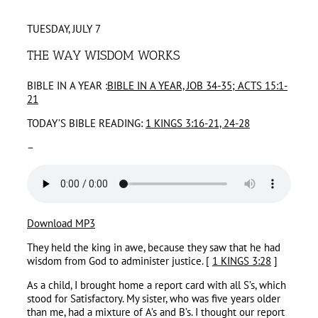
TUESDAY, JULY 7
THE WAY WISDOM WORKS
BIBLE IN A YEAR :
BIBLE IN A YEAR, JOB 34-35; ACTS 15:1-
21
TODAY’S BIBLE READING:
1 KINGS 3:16-21, 24-28
–
Download MP3
They held the king in awe, because they saw that he had
wisdom from God to administer justice. [
1 KINGS 3:28
]
As a child, I brought home a report card with all S’s, which
stood for Satisfactory. My sister, who was five years older
than me, had a mixture of A’s and B’s. I thought our report