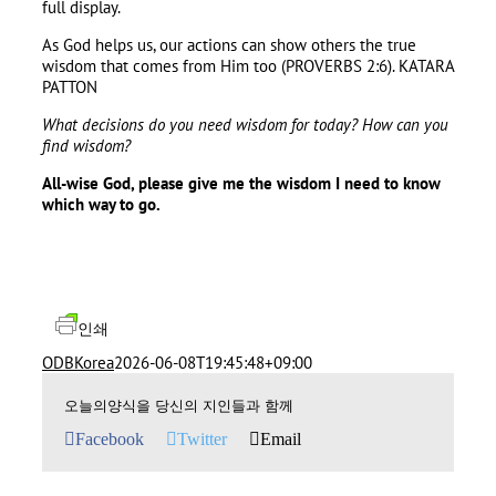
full display.
As God helps us, our actions can show others the true
wisdom that comes from Him too (PROVERBS 2:6). KATARA
PATTON
What decisions do you need wisdom for today
?
How can you
find wisdom
?
All-wise God
,
please give me the wisdom I need to know
which way to go
.
인쇄
ODBKorea
2026-06-08T19:45:48+09:00
오늘의양식을 당신의 지인들과 함께
Facebook
Twitter
Email