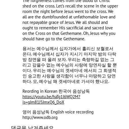
The forgiveness comes from the blood of Christ
shed on the cross. Let’s recall the scene in the upper
room the night before Jesus went to the cross. We
all are the dumbfounded at unfathomable love and
not repayable grace of Jesus. We all should and
ought to remember His sacrificial and sacred love
on the Cross on that Gethemane. Oh, Jesus why you
should have go to the Gethemane.
용서는 예수님께서 십자가에서 흘리신 보혈로서
온다. 예수님께서 십자가 지시기 마지막 밤의 다락
방 장면을 떠 올려 보자. 우리는 측량하길 없는 그
리고 갚을수 없는 예수님의 사랑에 망연자실 할 뿐
이다. 우리는 예수님의 겟세마네 에서의 그 희생적
인 숭고한 사랑을 생각함이 너무나 마땅하고 당연
하다. 오, 예수님 왜 겟세마네로 가셔야 했나요.
Reording in Korean 한국어 음성낭독
https://youtu.be/haTg1I6WQ2M?
is=gJm81J5JmxQ6_DoX
영어 음성낭독 English voice recording
http://www.odb.org
댓글을 남겨주세요