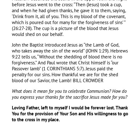
before Jesus went to the cross: “Then (Jesus) took a cup,
and when he had given thanks, he gave it to them, saying,
‘Drink from it, all of you. This is my blood of the covenant,
which is poured out for many for the forgiveness of sins’ ”
(26:27-28). The cup is a picture of the blood that Jesus
would shed on our behalf.
John the Baptist introduced Jesus as “the Lamb of God,
who takes away the sin of the world” (JOHN 1:29). Hebrews
9:22 tells us, “Without the shedding of blood there is no
forgiveness.” And Paul wrote that Christ himself is “our
Passover lamb” (1 CORINTHIANS 5:7). Jesus paid the
penalty for our sins. How thankful we are for the shed
blood of our Savior, the Lamb! BILL CROWDER
What does it mean for you to celebrate Communion
?
How do
you express your thanks for the sacrifice Jesus made for you
?
Loving Father
,
left to myself I would be forever lost
.
Thank
You for the provision of Your Son and His willingness to go
to the cross in my place
.