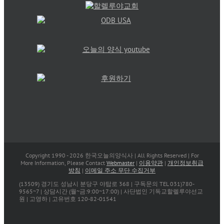
Copyright 1990 -
2026 한국오늘의양식사 | All Rights Reserved | For
More Information, Please Contact
Webmaster
|
이용약관
|
개인정보취급
방침
|
이메일 주소 무단 수집거부
(13509) 경기도 성남시 분당구 야탑로 368 | 구독문의 TEL 031)780-
9565~7 | 상담시간 (월~금:9:00~17:00) | 사단법인 기독교할렐루야선교
원 | 고영하 | 고유번호 120-82-01541