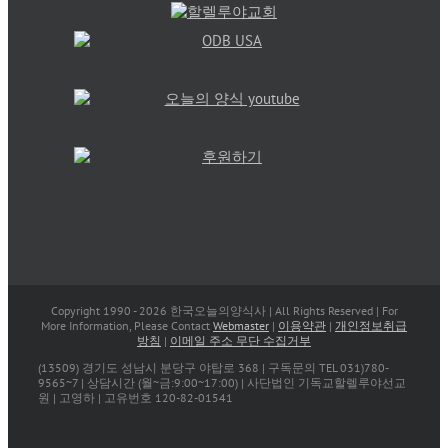
Copyright 1990 -
2026 한국오늘의양식사 | All Rights Reserved | For
More Information, Please Contact
Webmaster
|
이용약관
|
개인정보취급
방침
|
이메일 주소 무단 수집거부
(13509) 경기도 성남시 분당구 야탑로 368 | 구독문의 TEL 031)780-
9565~7 | 상담시간 (월~금:9:00~17:00) | 사단법인 기독교할렐루야선교
원 | 고영하 | 고유번호 120-82-01541