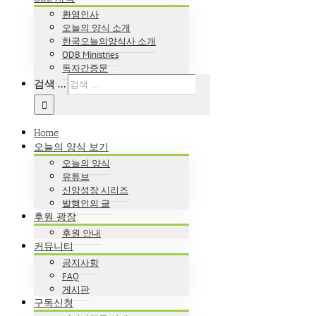
환영인사
오늘의 양식 소개
한국오늘의양식사 소개
ODB Ministries
독자간증문
검색 ...
Home
오늘의 양식 보기
오늘의 양식
유튜브
신앙성장 시리즈
발행인의 글
후원 광장
후원 안내
커뮤니티
공지사항
FAQ
게시판
구독신청