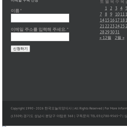
이메일 구독 신청
토
월
목
수
목
1
2
3
4
이름
*
7
8
9
10
11
14
15
16
17
18
21
22
23
24
25
이메일 주소를 입력해 주세요.
*
28
29
30
31
« 12월
2월 »
Copyright 1990 -
2026 한국오늘의양식사 | All Rights Reserved | For More Informa
(13509) 경기도 성남시 분당구 야탑로 368 | 구독문의 TEL 031)780-9565~7 