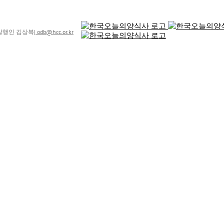
8 발행인 김상복
|
odb@hcc.or.kr