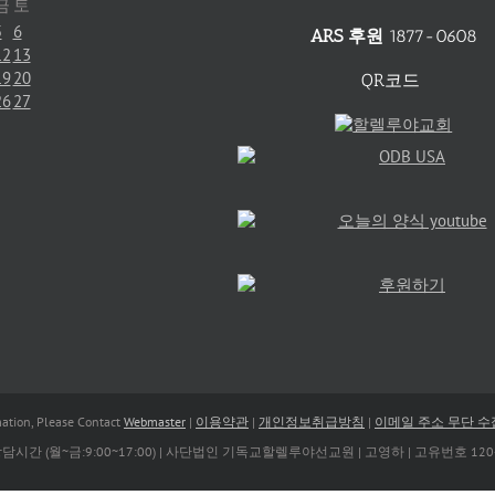
금
토
5
6
ARS 후원
1877-0608
12
13
19
20
QR코드
26
27
tion, Please Contact
Webmaster
|
이용약관
|
개인정보취급방침
|
이메일 주소 무단 
| 상담시간 (월~금:9:00~17:00) | 사단법인 기독교할렐루야선교원 | 고영하 | 고유번호 120-