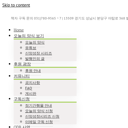
Skip to content
책자 구독 문의 031)780-9565 ~ 7 | 13509 경기도 성남시 분당구 야탑로 36
Home
오늘의 양식 보기
오늘의 양식
유튜브
신앙성장 시리즈
발행인의 글
후원 광장
후원 안내
커뮤니티
공지사항
FAQ
게시판
구독신청
정기간행물 안내
오늘의 양식 신청
신앙성장시리즈 신청
이메일 구독 신청
ODB 사역