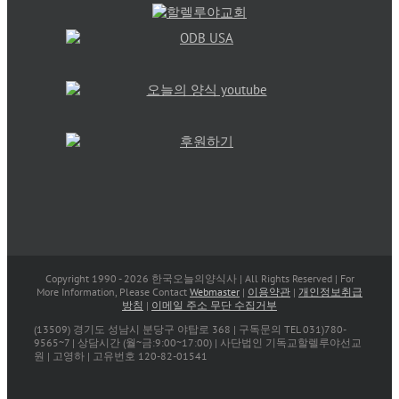
Copyright 1990 -
2026 한국오늘의양식사 | All Rights Reserved | For
More Information, Please Contact
Webmaster
|
이용약관
|
개인정보취급
방침
|
이메일 주소 무단 수집거부
(13509) 경기도 성남시 분당구 야탑로 368 | 구독문의 TEL 031)780-
9565~7 | 상담시간 (월~금:9:00~17:00) | 사단법인 기독교할렐루야선교
원 | 고영하 | 고유번호 120-82-01541