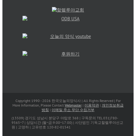
Copyright 1990 -
2026 한국오늘의양식사 | All Rights Reserved | For
More Information, Please Contact
Webmaster
|
이용약관
|
개인정보취급
방침
|
이메일 주소 무단 수집거부
(13509) 경기도 성남시 분당구 야탑로 368 | 구독문의 TEL 031)780-
9565~7 | 상담시간 (월~금:9:00~17:00) | 사단법인 기독교할렐루야선교
원 | 고영하 | 고유번호 120-82-01541