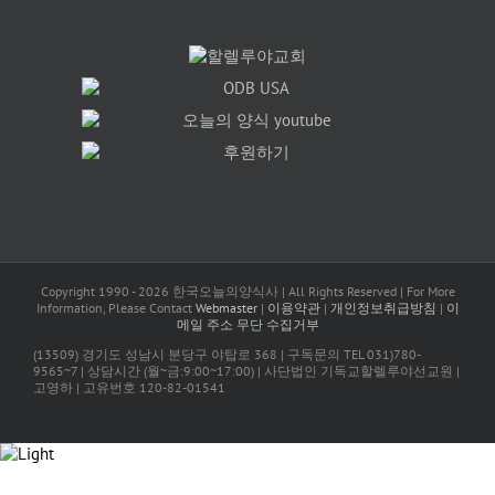
Copyright 1990 -
2026 한국오늘의양식사 | All Rights Reserved | For More
Information, Please Contact
Webmaster
|
이용약관
|
개인정보취급방침
|
이
메일 주소 무단 수집거부
(13509) 경기도 성남시 분당구 야탑로 368 | 구독문의 TEL 031)780-
9565~7 | 상담시간 (월~금:9:00~17:00) | 사단법인 기독교할렐루야선교원 |
고영하 | 고유번호 120-82-01541