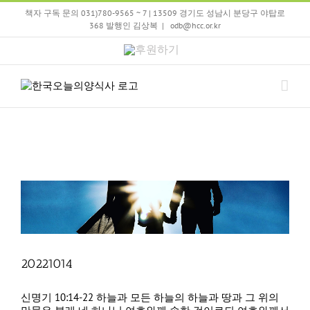
Skip
책자 구독 문의 031)780-9565 ~ 7 | 13509 경기도 성남시 분당구 야탑로
to
368 발행인 김상복
|
odb@hcc.or.kr
content
후
원
하
기
20221014
신명기 10:14-22 하늘과 모든 하늘의 하늘과 땅과 그 위의