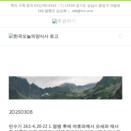
Skip
책자 구독 문의 031)780-9565 ~ 7 | 13509 경기도 성남시 분당구 야탑로
to
368 발행인 김상복
|
odb@hcc.or.kr
content
후
원
하
기
20250308
민수기 26:1-4, 20-22 1. 염병 후에 여호와께서 모세와 제사