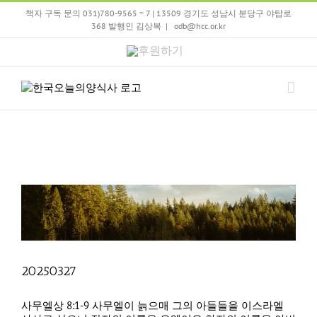
Skip
책자 구독 문의 031)780-9565 ~ 7 | 13509 경기도 성남시 분당구 야탑로
to
368 발행인 김상복
|
odb@hcc.or.kr
content
후
원
하
기
20250327
사무엘상 8:1-9 사무엘이 늙으매 그의 아들들을 이스라엘