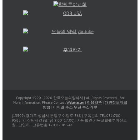
Copyright 1990 -
2026 한국오늘의양식사 | All Rights Reserved | For
More Information, Please Contact
Webmaster
|
이용약관
|
개인정보취급
방침
|
이메일 주소 무단 수집거부
(13509) 경기도 성남시 분당구 야탑로 368 | 구독문의 TEL 031)780-
9565~7 | 상담시간 (월~금:9:00~17:00) | 사단법인 기독교할렐루야선교
원 | 고영하 | 고유번호 120-82-01541