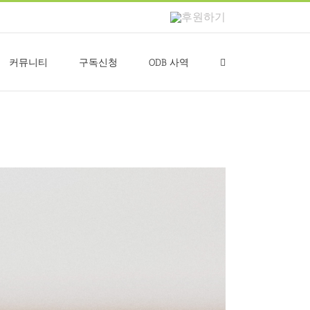
후
원
하
기
커뮤니티
구독신청
ODB 사역