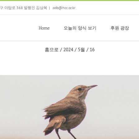
 분당구 야탑로 368 발행인 김상복
|
odb@hcc.or.kr
Home
오늘의 양식 보기
후원 광장
홈으로
/
2024
/
5월
/
16