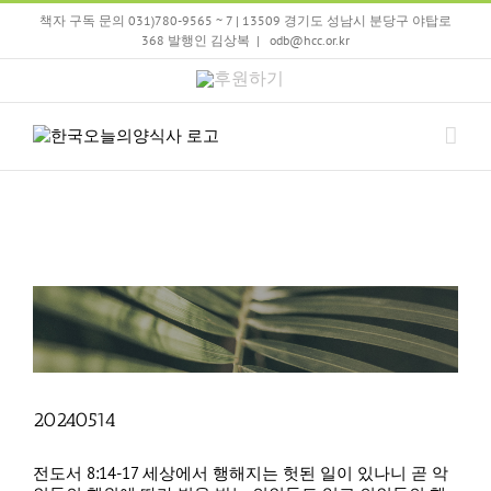
Skip
책자 구독 문의 031)780-9565 ~ 7 | 13509 경기도 성남시 분당구 야탑로
to
368 발행인 김상복
|
odb@hcc.or.kr
content
후
원
하
기
20240514
전도서 8:14-17 세상에서 행해지는 헛된 일이 있나니 곧 악