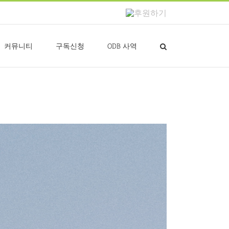
후
원
하
기
커뮤니티
구독신청
ODB 사역