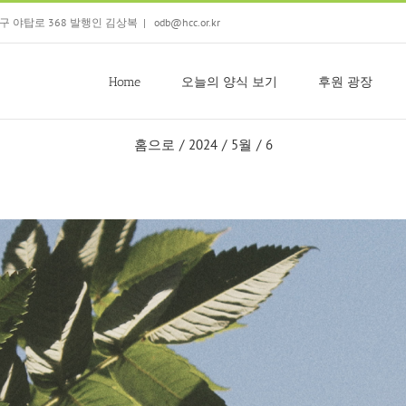
 분당구 야탑로 368 발행인 김상복
|
odb@hcc.or.kr
Home
오늘의 양식 보기
후원 광장
홈으로
/
2024
/
5월
/
6