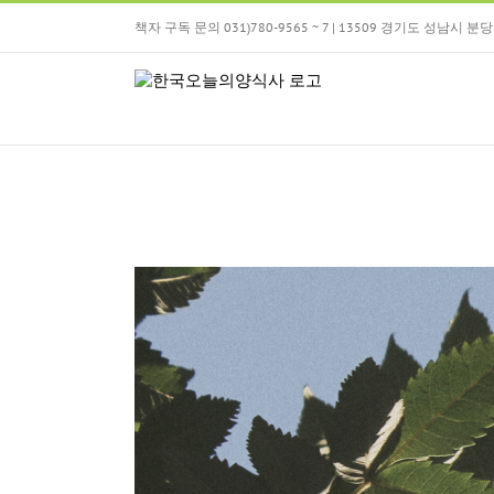
Skip
책자 구독 문의 031)780-9565 ~ 7 | 13509 경기도 성남시
to
content