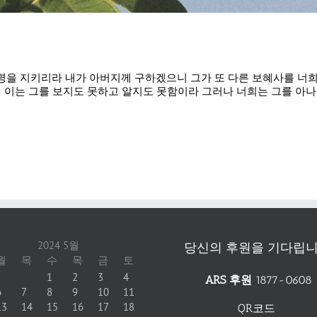
의 계명을 지키리라 내가 아버지께 구하겠으니 그가 또 다른 보혜사를 너
 이는 그를 보지도 못하고 알지도 못함이라 그러나 너희는 그를 아나
2024 5월
당신의 후원을 기다립니
월
목
수
목
금
토
1
2
3
4
ARS 후원
1877-0608
6
7
8
9
10
11
13
14
15
16
17
18
QR코드