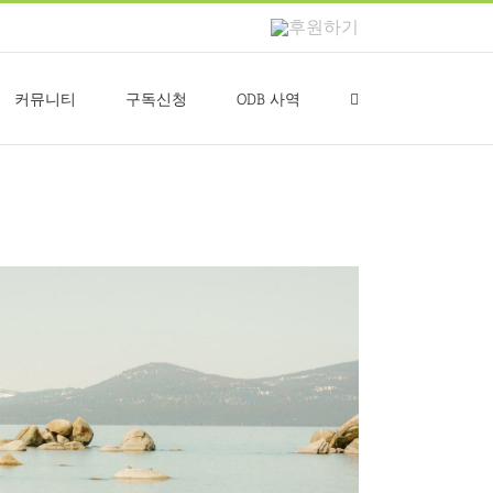
후
원
하
기
커뮤니티
구독신청
ODB 사역