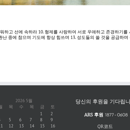
을 미워하고 선에 속하라 10. 형제를 사랑하여 서로 우애하고 존경하기를
 환난 중에 참으며 기도에 항상 힘쓰며 13. 성도들의 쓸 것을 공급하며
2026 5월
당신의 후원을 기다립니
월
목
수
목
금
토
1
2
ARS 후원
1877-0608
4
5
6
7
8
9
11
12
13
14
15
16
QR코드