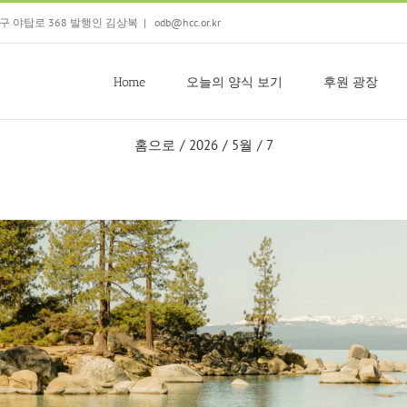
 분당구 야탑로 368 발행인 김상복
|
odb@hcc.or.kr
Home
오늘의 양식 보기
후원 광장
홈으로
/
2026
/
5월
/
7