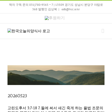
Skip
책자 구독 문의 031)780-9565 ~ 7 | 13509 경기도 성남시 분당구 야탑로
to
368 발행인 김상복
|
odb@hcc.or.kr
content
후
원
하
기
20260523
고린도후서 3:7-18 7. 돌에 써서 새긴 죽게 하는 율법 조문의