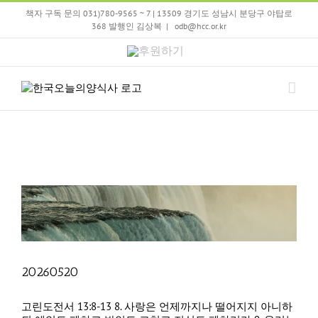
Skip
책자 구독 문의 031)780-9565 ~ 7 | 13509 경기도 성남시 분당구 야탑로
to
368 발행인 김상복
|
odb@hcc.or.kr
content
후
원
하
기
20260520
고린도전서 13:8-13 8. 사랑은 언제까지나 떨어지지 아니하