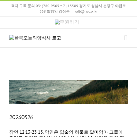
Skip
책자 구독 문의 031)780-9565 ~ 7 | 13509 경기도 성남시 분당구 야탑로
to
368 발행인 김상복
|
odb@hcc.or.kr
content
후
원
하
기
20260526
잠언 12:13-23 13. 악인은 입술의 허물로 말미암아 그물에